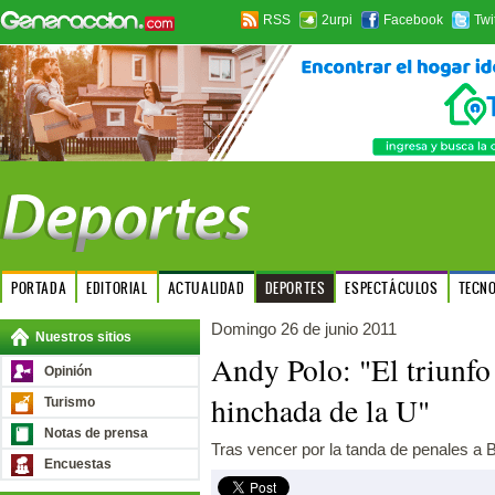
RSS
2urpi
Facebook
Twi
PORTADA
EDITORIAL
ACTUALIDAD
DEPORTES
ESPECTÁCULOS
TECN
Domingo 26 de junio 2011
Nuestros sitios
Andy Polo: "El triunfo 
Opinión
hinchada de la U"
Turismo
Notas de prensa
Tras vencer por la tanda de penales a B
Encuestas