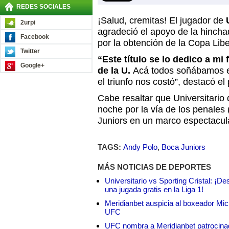
REDES SOCIALES
¡Salud, cremitas! El jugador de
2urpi
agradeció el apoyo de la hincha
Facebook
por la obtención de la Copa Lib
Twitter
“Este título se lo dedico a mi 
Google+
de la U.
Acá todos soñábamos 
el triunfo nos costó”, destacó el 
Cabe resaltar que Universitario
noche por la vía de los penales 
Juniors en un marco espectacul
TAGS:
Andy Polo
,
Boca Juniors
MÁS NOTICIAS DE DEPORTES
Universitario vs Sporting Cristal: ¡D
una jugada gratis en la Liga 1!
Meridianbet auspicia al boxeador Micha
UFC
UFC nombra a Meridianbet patrocinado