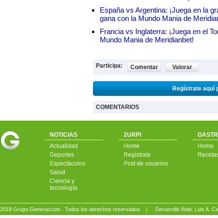
España vs Argentina: ¡Juega en la gra
gana con la Mundo Mania de Meridia
Francia vs Inglaterra: ¡Juega en el T
Mundo Mania de Meridianbet!
Participa:
Comentar
Valorar
Regístrate aquí 
COMENTARIOS
NOTICIAS
2URPI
GASTR
Actualidad
Home
Home
Deportes
Regístrate
Receta
Espectáculos
Post de usuarios
Salud
Ciencia y
tecnología
2018 Grupo Generaccion . Todos los derechos reservados |
Desarrollo Web: Luis A.