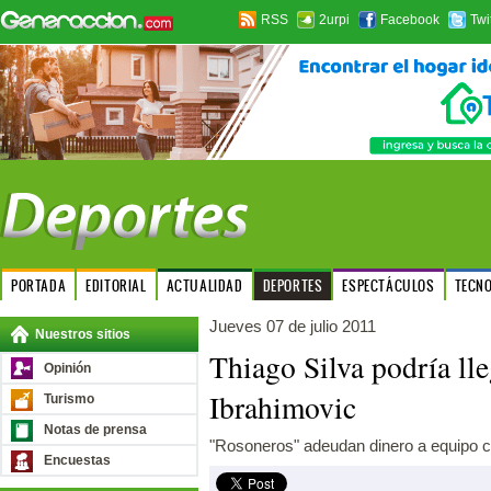
RSS
2urpi
Facebook
Twi
PORTADA
EDITORIAL
ACTUALIDAD
DEPORTES
ESPECTÁCULOS
TECN
Jueves 07 de julio 2011
Nuestros sitios
Thiago Silva podría ll
Opinión
Ibrahimovic
Turismo
Notas de prensa
"Rosoneros" adeudan dinero a equipo c
Encuestas