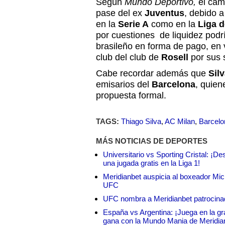
Según
Mundo Deportivo,
el cam
pase del ex
Juventus
, debido 
en la
Serie A
como en la
Liga 
por cuestiones de liquidez podr
brasileño en forma de pago, en v
club del club de
Rosell
por sus 
Cabe recordar además que
Sil
emisarios del
Barcelona
, quien
propuesta formal.
TAGS:
Thiago Silva
,
AC Milan
,
Barcelo
MÁS NOTICIAS DE DEPORTES
Universitario vs Sporting Cristal: ¡D
una jugada gratis en la Liga 1!
Meridianbet auspicia al boxeador Micha
UFC
UFC nombra a Meridianbet patrocinado
España vs Argentina: ¡Juega en la gra
gana con la Mundo Mania de Meridia