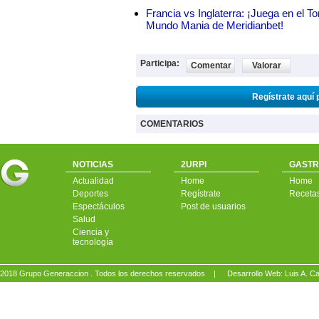
Francia vs Inglaterra: ¡Juega en el T
Mundo Mania de Meridianbet!
Participa:
Comentar
Valorar
Regístrate aquí 
COMENTARIOS
NOTICIAS
2URPI
GASTR
Actualidad
Home
Home
Deportes
Regístrate
Receta
Espectáculos
Post de usuarios
Salud
Ciencia y
tecnología
2018 Grupo Generaccion . Todos los derechos reservados |
Desarrollo Web: Luis A.