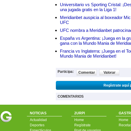
Universitario vs Sporting Cristal: ¡D
una jugada gratis en la Liga 1!
Meridianbet auspicia al boxeador Micha
UFC
UFC nombra a Meridianbet patrocinado
España vs Argentina: ¡Juega en la gra
gana con la Mundo Mania de Meridia
Francia vs Inglaterra: ¡Juega en el T
Mundo Mania de Meridianbet!
Participa:
Comentar
Valorar
Regístrate aquí 
COMENTARIOS
NOTICIAS
2URPI
GASTR
Actualidad
Home
Home
Deportes
Regístrate
Receta
Espectáculos
Post de usuarios