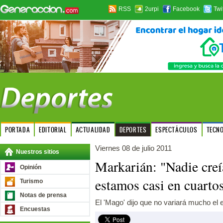
RSS
2urpi
Facebook
Twi
PORTADA
EDITORIAL
ACTUALIDAD
DEPORTES
ESPECTÁCULOS
TECN
Viernes 08 de julio 2011
Nuestros sitios
Markarián: "Nadie creí
Opinión
estamos casi en cuarto
Turismo
Notas de prensa
El 'Mago' dijo que no variará mucho el 
Encuestas