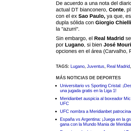
De acuerdo a una nota del diari
actual DT bianconero,
Conte
, p
con el ex
Sao Paulo,
ya que, est
dupla sólida con
Giorgio Chielli
la "azurri".
Sin embargo, el
Real Madrid
se
por
Lugano
, si bien
José Mour
opciones en el área (Carvalho, P
TAGS:
Lugano
,
Juventus
,
Real Madrid
MÁS NOTICIAS DE DEPORTES
Universitario vs Sporting Cristal: ¡D
una jugada gratis en la Liga 1!
Meridianbet auspicia al boxeador Micha
UFC
UFC nombra a Meridianbet patrocinado
España vs Argentina: ¡Juega en la gra
gana con la Mundo Mania de Meridia