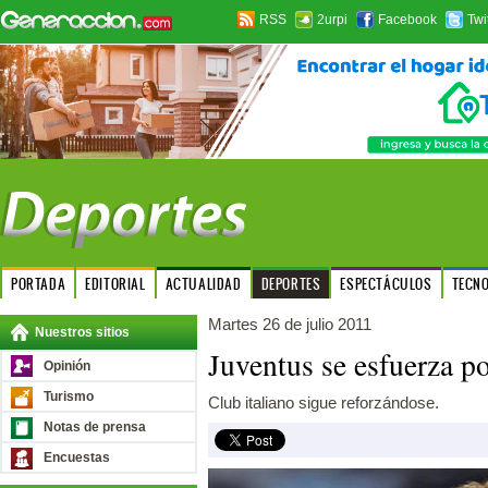
RSS
2urpi
Facebook
Twi
PORTADA
EDITORIAL
ACTUALIDAD
DEPORTES
ESPECTÁCULOS
TECN
Martes 26 de julio 2011
Nuestros sitios
Juventus se esfuerza p
Opinión
Turismo
Club italiano sigue reforzándose.
Notas de prensa
Encuestas