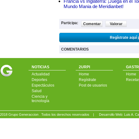
Francia vs Inglaterra: ¡Juega en el T
Mundo Mania de Meridianbet!
Participa:
Comentar
Valorar
Regístrate aquí 
COMENTARIOS
NOTICIAS
2URPI
GASTR
Actualidad
Home
Home
Deportes
Regístrate
Receta
Espectáculos
Post de usuarios
Salud
Ciencia y
tecnología
2018 Grupo Generaccion . Todos los derechos reservados |
Desarrollo Web: Luis A.