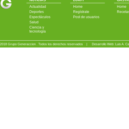
NOTICIAS
2URPI
GASTR
Actualidad
Home
Home
Deportes
Regístrate
Receta
Espectáculos
Post de usuarios
Salud
Ciencia y
tecnología
2018 Grupo Generaccion . Todos los derechos reservados |
Desarrollo Web: Luis A.