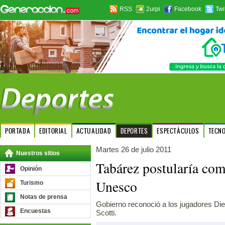
RSS
2urpi
Facebook
Twi
PORTADA
EDITORIAL
ACTUALIDAD
DEPORTES
ESPECTÁCULOS
TECN
Martes 26 de julio 2011
Nuestros sitios
Tabárez postularía com
Opinión
Unesco
Turismo
Notas de prensa
Gobierno reconoció a los jugadores Die
Encuestas
Scotti.