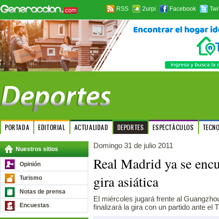
RSS
2urpi
Facebook
Twi
PORTADA
EDITORIAL
ACTUALIDAD
DEPORTES
ESPECTÁCULOS
TECN
Domingo 31 de julio 2011
Nuestros sitios
Real Madrid ya se encu
Opinión
gira asiática
Turismo
Notas de prensa
El miércoles jugará frente al Guangzho
Encuestas
finalizará la gira con un partido ante el T