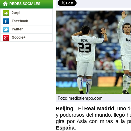
REDES SOCIALES
2urpi
Facebook
Twitter
Google+
Foto: mediotiempo.com
Beijing
.- El
Real Madrid
, uno 
y poderosos del mundo, llegó 
gira por Asia con miras a la 
España
.