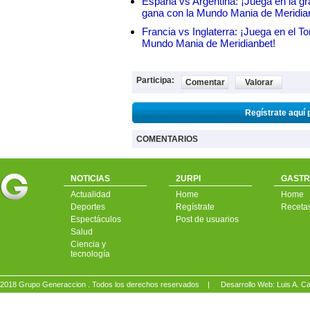
España vs Argentina: ¡Juega en la gra
gana con la Mundo Mania de Meridia
Francia vs Inglaterra: ¡Juega en el T
Mundo Mania de Meridianbet!
Participa:
Comentar
Valorar
Regístrate aquí 
COMENTARIOS
NOTICIAS
2URPI
GASTR
Actualidad
Home
Home
Deportes
Regístrate
Receta
Espectáculos
Post de usuarios
Salud
Ciencia y
tecnología
2018 Grupo Generaccion . Todos los derechos reservados |
Desarrollo Web: Luis A.