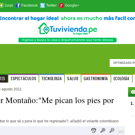
2urpi
Facebook
Twitter
Google+
TES
ESPECTÁCULOS
TECNOLOGÍA
SALUD
GASTRONOMÍA
ECOLOGÍA
e agosto 2011
r Montaño:"Me pican los pies por
1.
ar lo que sé y para lo que he regresado?, añadió el volante colombiano