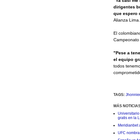
“Ya casi me 
dirigentes b
que espero c
Alianza Lima.
El colombiano
Campeonato 
"Pese a ten
el equipo g
todos tenemo
comprometido 
TAGS:
Jhonnie
MÁS NOTICIA
Universitario
gratis en la L
Meridianbet a
UFC nombra a