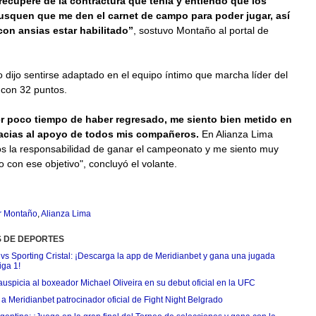
recuperé de la contractura que tenía y entiendo que los
usquen que me den el carnet de campo para poder jugar, así
on ansias estar habilitado”
, sostuvo Montaño al portal de
 dijo sentirse adaptado en el equipo íntimo que marcha líder del
con 32 puntos.
er poco tiempo de haber regresado, me siento bien metido en
racias al apoyo de todos mis compañeros.
En Alianza Lima
s la responsabilidad de ganar el campeonato y me siento muy
con ese objetivo", concluyó el volante.
r Montaño
,
Alianza Lima
S DE DEPORTES
 vs Sporting Cristal: ¡Descarga la app de Meridianbet y gana una jugada
iga 1!
uspicia al boxeador Michael Oliveira en su debut oficial en la UFC
 Meridianbet patrocinador oficial de Fight Night Belgrado