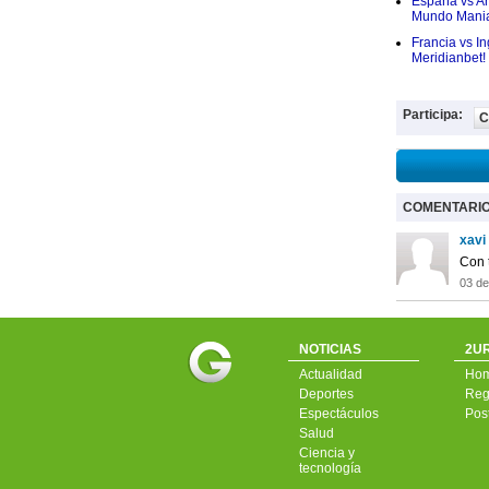
España vs Arg
Mundo Mania
Francia vs I
Meridianbet!
Participa:
C
COMENTARI
xavi
Con t
03 de
NOTICIAS
2UR
Actualidad
Ho
Deportes
Regí
Espectáculos
Pos
Salud
Ciencia y
tecnología