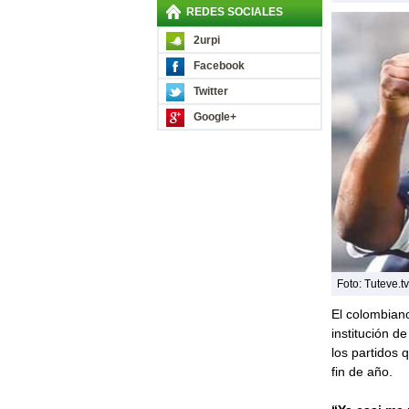
REDES SOCIALES
2urpi
Facebook
Twitter
Google+
Foto: Tuteve.tv
El colombia
institución d
los partidos 
fin de año.