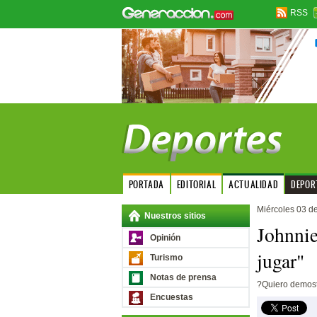
RSS
PORTADA
EDITORIAL
ACTUALIDAD
DEPOR
Miércoles 03 d
Nuestros sitios
Johnnie
Opinión
jugar"
Turismo
Notas de prensa
?Quiero demostr
Encuestas