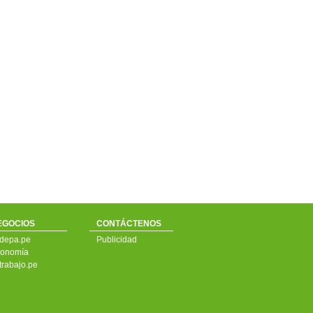
EGOCIOS
CONTÁCTENOS
depa.pe
Publicidad
onomía
trabajo.pe