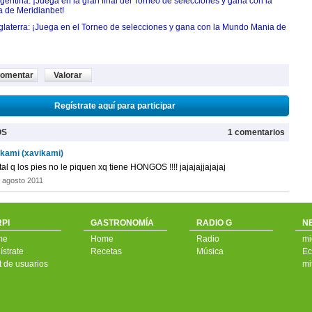
entina: ¡Juega en la gran final del Torneo de selecciones y gana con la
 de Meridianbet!
nglaterra: ¡Juega en el Torneo de selecciones y gana con la Mundo Mania de
omentar
Valorar
Regístrate aquí para participar
OS
1 comentarios
 kami (xavikami)
al q los pies no le piquen xq tiene HONGOS !!!! jajajajjajajaj
 agosto 2011
PI
GASTRONOMÍA
RADIO G
N
me
Home
Radio
mi
strate
Recetas
Música
Ec
t de usuarios
mi