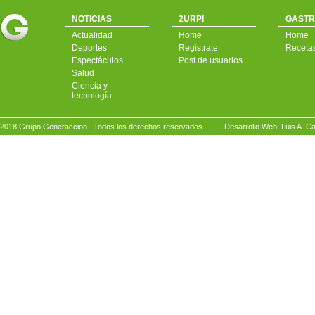
NOTICIAS
2URPI
GASTR
Actualidad
Home
Home
Deportes
Regístrate
Receta
Espectáculos
Post de usuarios
Salud
Ciencia y
tecnología
2018 Grupo Generaccion . Todos los derechos reservados |
Desarrollo Web: Luis A.