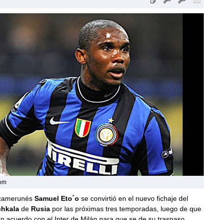
com
 camerunés
Samuel Eto´o
se convirtió en el nuevo fichaje del
hkala
de
Rusia
por las próximas tres temporadas, luego de que
un acuerdo con el Inter de Milán para que se de su traspaso.