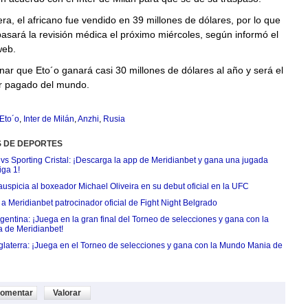
a, el africano fue vendido en 39 millones de dólares, por lo que
pasará la revisión médica el próximo miércoles, según informó el
web.
r que Eto´o ganará casi 30 millones de dólares al año y será el
r pagado del mundo.
Eto´o
,
Inter de Milán
,
Anzhi
,
Rusia
S DE DEPORTES
 vs Sporting Cristal: ¡Descarga la app de Meridianbet y gana una jugada
iga 1!
uspicia al boxeador Michael Oliveira en su debut oficial en la UFC
 Meridianbet patrocinador oficial de Fight Night Belgrado
entina: ¡Juega en la gran final del Torneo de selecciones y gana con la
 de Meridianbet!
nglaterra: ¡Juega en el Torneo de selecciones y gana con la Mundo Mania de
omentar
Valorar