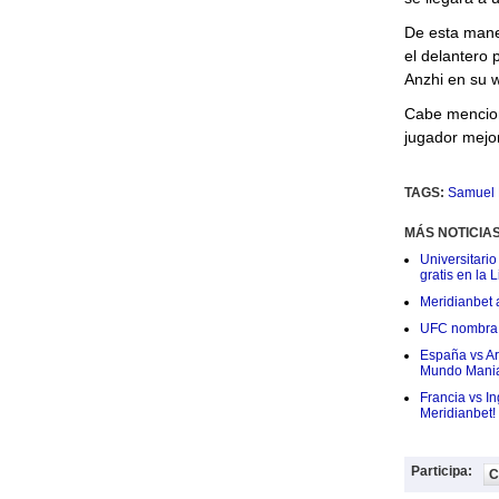
De esta maner
el delantero 
Anzhi en su 
Cabe menciona
jugador mejo
TAGS:
Samuel 
MÁS NOTICIA
Universitario
gratis en la L
Meridianbet a
UFC nombra a
España vs Arg
Mundo Mania
Francia vs I
Meridianbet!
Participa:
C