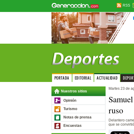
RSS
PORTADA
EDITORIAL
ACTUALIDAD
DEPOR
Martes 23 de a
Nuestros sitios
Samuel 
Opinión
ruso
Turismo
Notas de prensa
Delantero camer
que se convirti
Encuestas