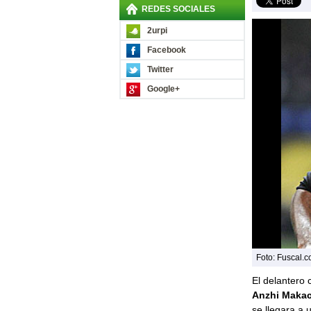
REDES SOCIALES
2urpi
Facebook
Twitter
Google+
Foto: Fuscal.
El delantero
Anzhi Makac
se llegara a 