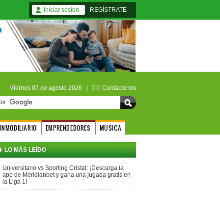
Iniciar sesión
REGÍSTRATE
Viernes 07 de agosto 2026 |
Contáctenos
INMOBILIARIO
EMPRENDEDORES
MÚSICA
LO MÁS LEÍDO
Universitario vs Sporting Cristal: ¡Descarga la
app de Meridianbet y gana una jugada gratis en
la Liga 1!