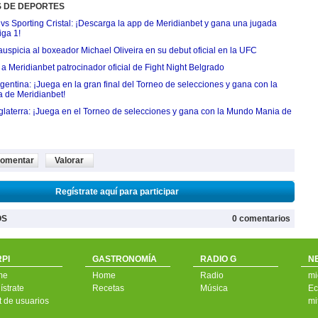
S DE DEPORTES
 vs Sporting Cristal: ¡Descarga la app de Meridianbet y gana una jugada
iga 1!
uspicia al boxeador Michael Oliveira en su debut oficial en la UFC
 Meridianbet patrocinador oficial de Fight Night Belgrado
entina: ¡Juega en la gran final del Torneo de selecciones y gana con la
 de Meridianbet!
nglaterra: ¡Juega en el Torneo de selecciones y gana con la Mundo Mania de
omentar
Valorar
Regístrate aquí para participar
OS
0 comentarios
PI
GASTRONOMÍA
RADIO G
N
me
Home
Radio
mi
strate
Recetas
Música
Ec
t de usuarios
mi