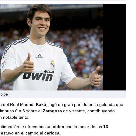
ob.pe
a del Real Madrid,
Kaká
, jugó un gran partido en la goleada que
 impuso 0 a 6 sobre el
Zaragoza
de visitante, contribuyendo
n notable tanto.
ontinuación te ofrecemos un
video
con lo mejor de los
13
estuvo en el campo el
carioca
.