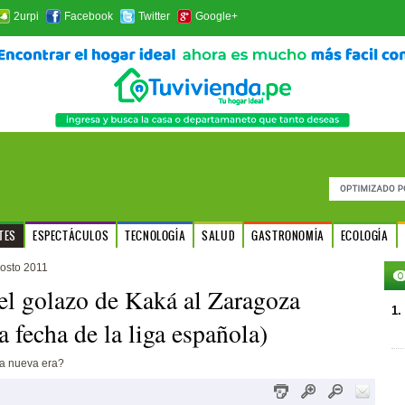
2urpi
Facebook
Twitter
Google+
TES
ESPECTÁCULOS
TECNOLOGÍA
SALUD
GASTRONOMÍA
ECOLOGÍA
osto 2011
el golazo de Kaká al Zaragoza
1.
a fecha de la liga española)
na nueva era?