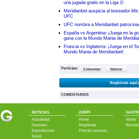
una jugada gratis en la Liga 1!
Meridianbet auspicia al boxeador Micha
UFC
UFC nombra a Meridianbet patrocinado
España vs Argentina: ¡Juega en la gra
gana con la Mundo Mania de Meridia
Francia vs Inglaterra: ¡Juega en el T
Mundo Mania de Meridianbet!
Participa:
Comentar
Valorar
Regístrate aquí 
COMENTARIOS
NOTICIAS
2URPI
GASTR
Actualidad
Home
Home
Deportes
Regístrate
Receta
Espectáculos
Post de usuarios
Salud