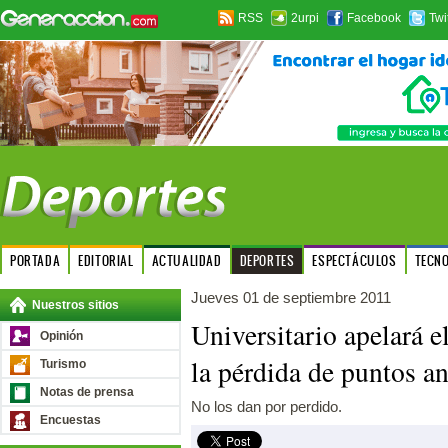
RSS
2urpi
Facebook
Twi
PORTADA
EDITORIAL
ACTUALIDAD
DEPORTES
ESPECTÁCULOS
TECN
Jueves 01 de septiembre 2011
Nuestros sitios
Universitario apelará e
Opinión
la pérdida de puntos a
Turismo
Notas de prensa
No los dan por perdido.
Encuestas