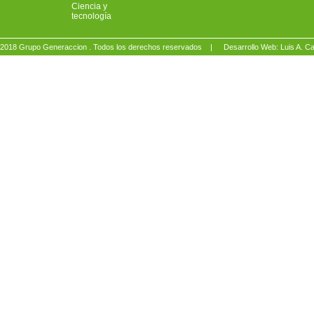
Ciencia y
tecnología
2018 Grupo Generaccion . Todos los derechos reservados |
Desarrollo Web: Luis A.