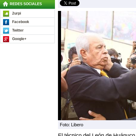
REDES SOCIALES
2urpi
Facebook
Twitter
Google+
Foto: Libero
El técnico del León de Huánuco