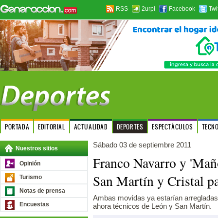
RSS
2urpi
Facebook
Twi
PORTADA
EDITORIAL
ACTUALIDAD
DEPORTES
ESPECTÁCULOS
TECN
Sábado 03 de septiembre 2011
Nuestros sitios
Franco Navarro y 'Maño
Opinión
San Martín y Cristal p
Turismo
Notas de prensa
Ambas movidas ya estarían arregladas 
Encuestas
ahora técnicos de León y San Martín.