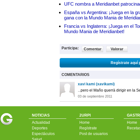
UFC nombra a Meridianbet patrocinado
España vs Argentina: ¡Juega en la gra
gana con la Mundo Mania de Meridia
Francia vs Inglaterra: ¡Juega en el T
Mundo Mania de Meridianbet!
Participa:
Comentar
Valorar
Regístrate aquí 
COMENTARIOS
xavi kami (xavikami)
...pero el Maño querrà dirigir en la
03 de septiembre 2011
NOTICIAS
2URPI
GASTR
Actualidad
Home
Home
Deportes
Regístrate
Receta
Espectáculos
Post de usuarios
Salud