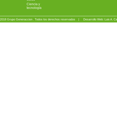
Ciencia y
tecnología
2018 Grupo Generaccion . Todos los derechos reservados |
Desarrollo Web: Luis A.