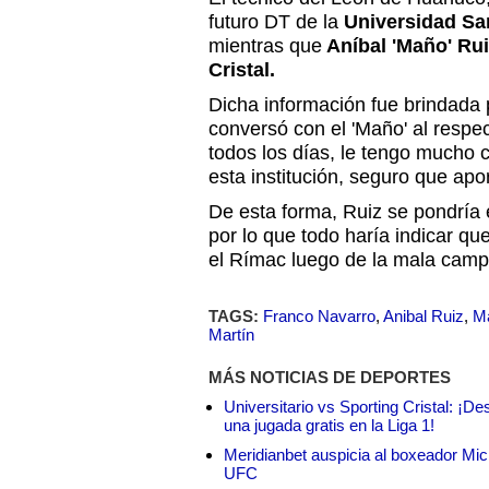
futuro DT de la
Universidad Sa
mientras que
Aníbal 'Maño' Ruiz
Cristal.
Dicha información fue brindada p
conversó con el 'Maño' al respe
todos los días, le tengo mucho ca
esta institución, seguro que apor
De esta forma, Ruiz se pondría 
por lo que todo haría indicar q
el Rímac luego de la mala camp
TAGS:
Franco Navarro
,
Anibal Ruiz
,
M
Martín
MÁS NOTICIAS DE DEPORTES
Universitario vs Sporting Cristal: ¡D
una jugada gratis en la Liga 1!
Meridianbet auspicia al boxeador Micha
UFC