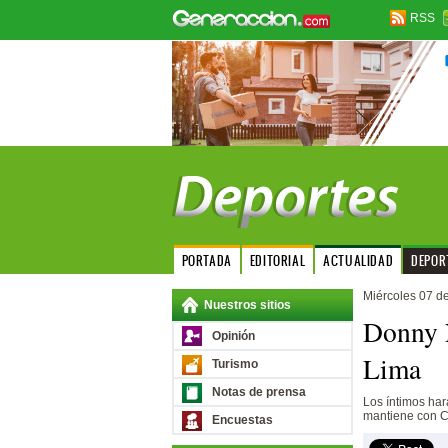
RSS
PORTADA
EDITORIAL
ACTUALIDAD
DEPOR
Miércoles 07 d
Nuestros sitios
Donny N
Opinión
Lima
Turismo
Notas de prensa
Los íntimos har
mantiene con C
Encuestas