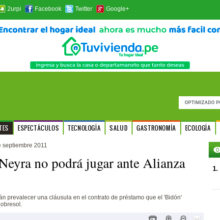
2urpi
Facebook
Twitter
Google+
TES
ESPECTÁCULOS
TECNOLOGÍA
SALUD
GASTRONOMÍA
ECOLOGÍA
e septiembre 2011
eyra no podrá jugar ante Alianza
1.
án prevalecer una cláusula en el contrato de préstamo que el 'Bidón'
obresol.