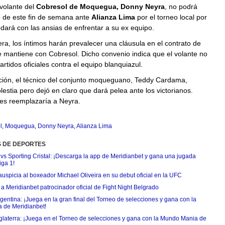
 volante del
Cobresol de Moquegua, Donny Neyra
, no podrá
o de este fin de semana ante
Alianza Lima
por el torneo local por
dará con las ansias de enfrentar a su ex equipo.
a, los íntimos harán prevalecer una cláusula en el contrato de
 mantiene con Cobresol. Dicho convenio indica que el volante no
artidos oficiales contra el equipo blanquiazul.
ación, el técnico del conjunto moqueguano, Teddy Cardama,
estia pero dejó en claro que dará pelea ante los victorianos.
s reemplazaría a Neyra.
l
,
Moquegua
,
Donny Neyra
,
Alianza Lima
S DE DEPORTES
 vs Sporting Cristal: ¡Descarga la app de Meridianbet y gana una jugada
iga 1!
uspicia al boxeador Michael Oliveira en su debut oficial en la UFC
 Meridianbet patrocinador oficial de Fight Night Belgrado
entina: ¡Juega en la gran final del Torneo de selecciones y gana con la
 de Meridianbet!
nglaterra: ¡Juega en el Torneo de selecciones y gana con la Mundo Mania de