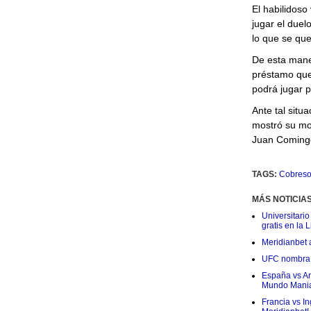
El habilidoso
jugar el duel
lo que se que
De esta maner
préstamo que
podrá jugar p
Ante tal situ
mostró su mol
Juan Cominge
TAGS:
Cobreso
MÁS NOTICIA
Universitario
gratis en la L
Meridianbet a
UFC nombra a
España vs Arg
Mundo Mania
Francia vs I