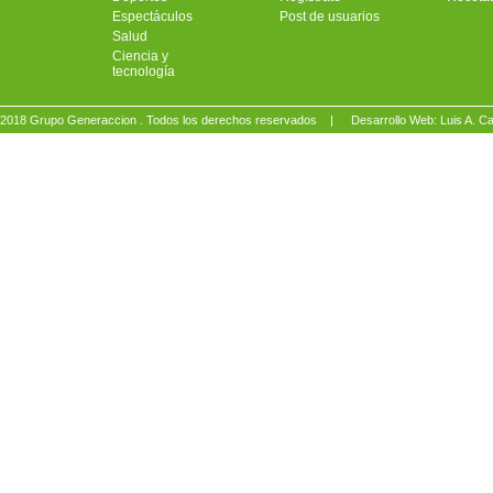
Espectáculos
Post de usuarios
Salud
Ciencia y
tecnología
2018 Grupo Generaccion . Todos los derechos reservados |
Desarrollo Web: Luis A.