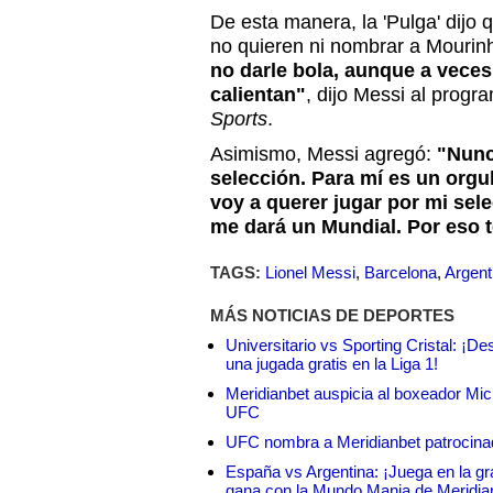
De esta manera, la 'Pulga' dijo 
no quieren ni nombrar a Mourin
no darle bola, aunque a veces
calientan"
, dijo Messi al progr
Sports
.
Asimismo, Messi agregó:
"Nunc
selección. Para mí es un orgu
voy a querer jugar por mi sele
me dará un Mundial. Por eso t
TAGS:
Lionel Messi
,
Barcelona
,
Argent
MÁS NOTICIAS DE DEPORTES
Universitario vs Sporting Cristal: ¡D
una jugada gratis en la Liga 1!
Meridianbet auspicia al boxeador Micha
UFC
UFC nombra a Meridianbet patrocinado
España vs Argentina: ¡Juega en la gra
gana con la Mundo Mania de Meridia