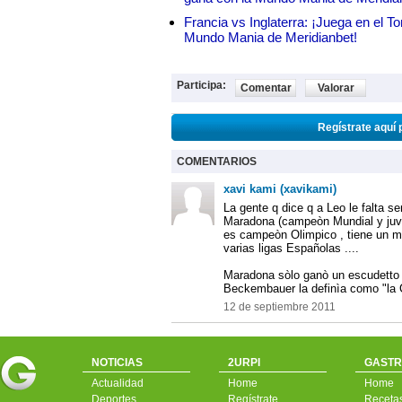
Francia vs Inglaterra: ¡Juega en el T
Mundo Mania de Meridianbet!
Participa:
Comentar
Valorar
Regístrate aquí 
COMENTARIOS
xavi kami (xavikami)
La gente q dice q a Leo le falta s
Maradona (campeòn Mundial y juve
es campeòn Olimpico , tiene un mu
varias ligas Españolas ....
Maradona sòlo ganò un escudetto y
Beckembauer la definìa como "la
12 de septiembre 2011
NOTICIAS
2URPI
GASTR
Actualidad
Home
Home
Deportes
Regístrate
Receta