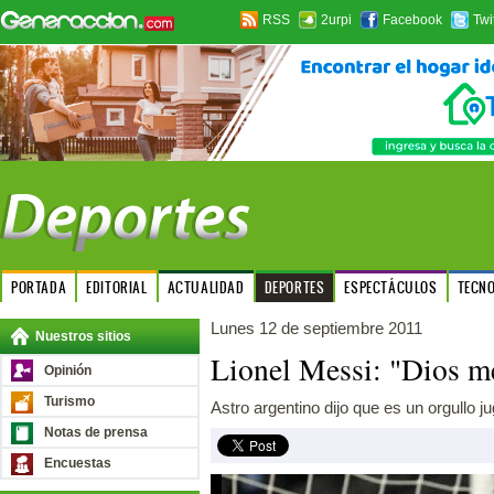
RSS
2urpi
Facebook
Twi
PORTADA
EDITORIAL
ACTUALIDAD
DEPORTES
ESPECTÁCULOS
TECN
Lunes 12 de septiembre 2011
Nuestros sitios
Lionel Messi: "Dios m
Opinión
Turismo
Astro argentino dijo que es un orgullo jug
Notas de prensa
Encuestas