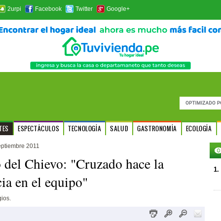
2urpi
Facebook
Twitter
Google+
TES
ESPECTÁCULOS
TECNOLOGÍA
SALUD
GASTRONOMÍA
ECOLOGÍA
eptiembre 2011
 del Chievo: "Cruzado hace la
1.
cia en el equipo"
gios.