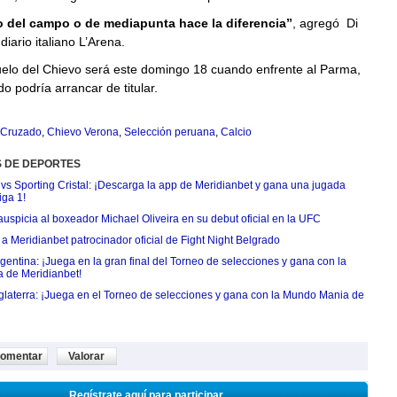
o del campo o de mediapunta hace la diferencia”
, agregó Di
diario italiano L’Arena.
uelo del Chievo será este domingo 18 cuando enfrente al Parma,
 podría arrancar de titular.
 Cruzado
,
Chievo Verona
,
Selección peruana
,
Calcio
S DE DEPORTES
 vs Sporting Cristal: ¡Descarga la app de Meridianbet y gana una jugada
iga 1!
uspicia al boxeador Michael Oliveira en su debut oficial en la UFC
 Meridianbet patrocinador oficial de Fight Night Belgrado
entina: ¡Juega en la gran final del Torneo de selecciones y gana con la
 de Meridianbet!
nglaterra: ¡Juega en el Torneo de selecciones y gana con la Mundo Mania de
omentar
Valorar
Regístrate aquí para participar