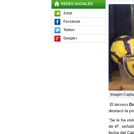
REDES SOCIALES
2urpi
Facebook
Twitter
Google+
Imagen Captu
El técnico
Do
destacó la p
“Se le ha vis
de él”, señal
fecha del Cal