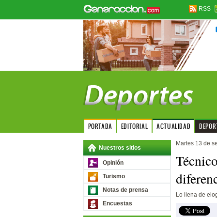
RSS
PORTADA
EDITORIAL
ACTUALIDAD
DEPOR
Martes 13 de s
Nuestros sitios
Técnico
Opinión
diferen
Turismo
Notas de prensa
Lo llena de elo
Encuestas