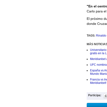
"En el centr
Carlo para el 
El próximo d
donde Cruzado
TAGS:
Rinaldo
MÁS NOTICIA
Universitario
gratis en la L
Meridianbet a
UFC nombra a
España vs Arg
Mundo Mania
Francia vs I
Meridianbet!
Participa:
C