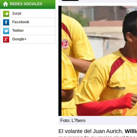
REDES SOCIALES
2urpi
Facebook
Twitter
Google+
Foto: L?bero
El volante del Juan Aurich,
Will