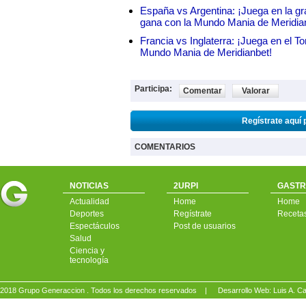
España vs Argentina: ¡Juega en la gra
gana con la Mundo Mania de Meridia
Francia vs Inglaterra: ¡Juega en el T
Mundo Mania de Meridianbet!
Participa:
Comentar
Valorar
Regístrate aquí 
COMENTARIOS
NOTICIAS
2URPI
GASTR
Actualidad
Home
Home
Deportes
Regístrate
Receta
Espectáculos
Post de usuarios
Salud
Ciencia y
tecnología
2018 Grupo Generaccion . Todos los derechos reservados |
Desarrollo Web: Luis A.