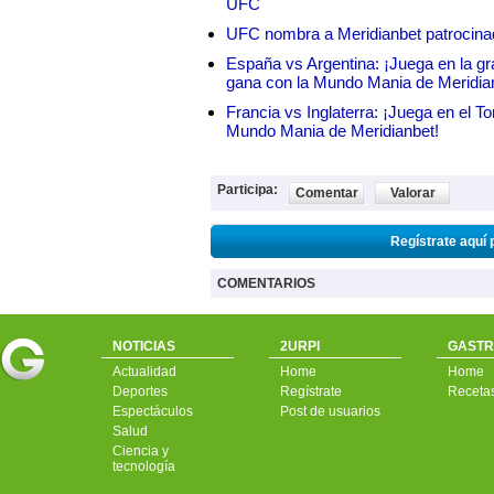
UFC
UFC nombra a Meridianbet patrocinado
España vs Argentina: ¡Juega en la gra
gana con la Mundo Mania de Meridia
Francia vs Inglaterra: ¡Juega en el T
Mundo Mania de Meridianbet!
Participa:
Comentar
Valorar
Regístrate aquí 
COMENTARIOS
NOTICIAS
2URPI
GASTR
Actualidad
Home
Home
Deportes
Regístrate
Receta
Espectáculos
Post de usuarios
Salud
Ciencia y
tecnología