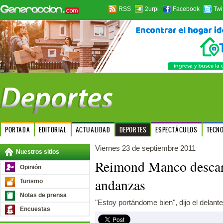
RSS
2urpi
Facebook
Twi
PORTADA
EDITORIAL
ACTUALIDAD
DEPORTES
ESPECTÁCULOS
TECN
Viernes 23 de septiembre 2011
Nuestros sitios
Reimond Manco descart
Opinión
andanzas
Turismo
Notas de prensa
"Estoy portándome bien", dijo el delante
Encuestas