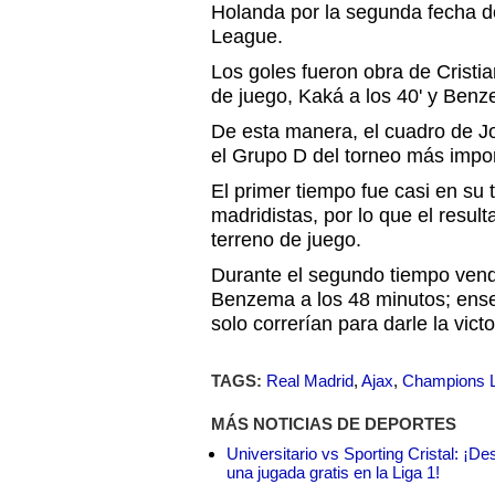
Holanda por la segunda fecha 
League.
Los goles fueron obra de Cristi
de juego, Kaká a los 40' y Benz
De esta manera, el cuadro de J
el Grupo D del torneo más impo
El primer tiempo fue casi en su 
madridistas, por lo que el result
terreno de juego.
Durante el segundo tiempo vend
Benzema a los 48 minutos; ense
solo correrían para darle la vic
TAGS:
Real Madrid
,
Ajax
,
Champions 
MÁS NOTICIAS DE DEPORTES
Universitario vs Sporting Cristal: ¡D
una jugada gratis en la Liga 1!