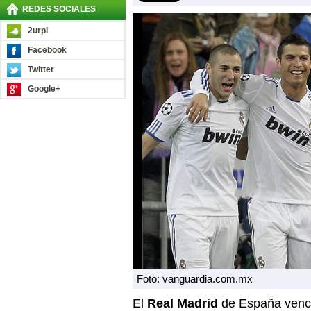
REDES SOCIALES
2urpi
Facebook
Twitter
Google+
Foto: vanguardia.com.mx
El
Real Madrid
de España venc