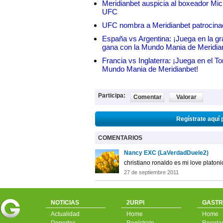
Meridianbet auspicia al boxeador Micha
UFC
UFC nombra a Meridianbet patrocinado
España vs Argentina: ¡Juega en la gra
gana con la Mundo Mania de Meridia
Francia vs Inglaterra: ¡Juega en el T
Mundo Mania de Meridianbet!
Participa:
Comentar
Valorar
Regístrate aquí 
COMENTARIOS
Nancy EXC (LaVerdadDuele2)
christiano ronaldo es mi love platoni
27 de septiembre 2011
NOTICIAS
2URPI
GASTR
Actualidad
Home
Home