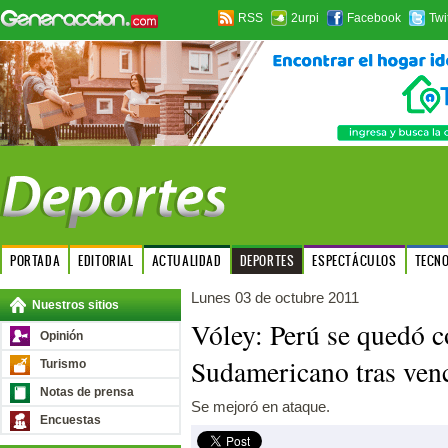
RSS
2urpi
Facebook
Twi
PORTADA
EDITORIAL
ACTUALIDAD
DEPORTES
ESPECTÁCULOS
TECN
Lunes 03 de octubre 2011
Nuestros sitios
Vóley: Perú se quedó co
Opinión
Sudamericano tras ven
Turismo
Notas de prensa
Se mejoró en ataque.
Encuestas