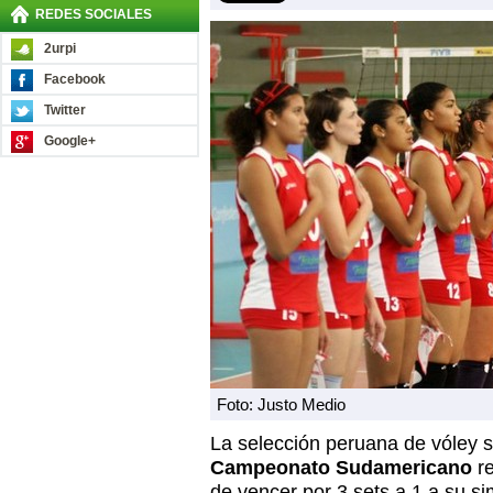
REDES SOCIALES
2urpi
Facebook
Twitter
Google+
Foto: Justo Medio
La selección peruana de vóley s
Campeonato Sudamericano
re
de vencer por 3 sets a 1 a su si