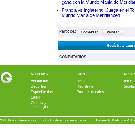
gana con la Mundo Mania de Meridia
Francia vs Inglaterra: ¡Juega en el T
Mundo Mania de Meridianbet!
Participa:
Comentar
Valorar
Regístrate aquí 
COMENTARIOS
NOTICIAS
2URPI
GASTR
Actualidad
Home
Home
Deportes
Regístrate
Receta
Espectáculos
Post de usuarios
Salud
Ciencia y
tecnología
2018 Grupo Generaccion . Todos los derechos reservados |
Desarrollo Web: Luis A.