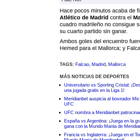
Hace pocos minutos acaba de fin
Atlético de Madrid
contra el
Ma
cuadro madrileño no consigue sa
su cuarto partido sin ganar.
Ambos goles del encuentro fuer
Hemed para el Mallorca; y Falcao
TAGS:
Falcao
,
Madrid
,
Mallorca
MÁS NOTICIAS DE DEPORTES
Universitario vs Sporting Cristal: ¡D
una jugada gratis en la Liga 1!
Meridianbet auspicia al boxeador Micha
UFC
UFC nombra a Meridianbet patrocinado
España vs Argentina: ¡Juega en la gra
gana con la Mundo Mania de Meridia
Francia vs Inglaterra: ¡Juega en el T
Mundo Mania de Meridianbet!