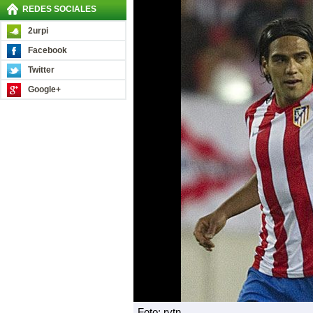
REDES SOCIALES
2urpi
Facebook
Twitter
Google+
Foto: rvtn