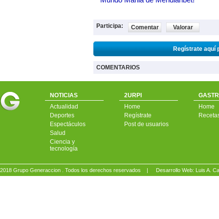
Participa:
Comentar
Valorar
Regístrate aquí 
COMENTARIOS
NOTICIAS
2URPI
GASTR
Actualidad
Home
Home
Deportes
Regístrate
Receta
Espectáculos
Post de usuarios
Salud
Ciencia y
tecnología
2018 Grupo Generaccion . Todos los derechos reservados |
Desarrollo Web: Luis A.