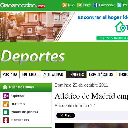
RSS
2urpi
Facebook
Twi
PORTADA
EDITORIAL
ACTUALIDAD
DEPORTES
ESPECTÁCULOS
TECN
Domingo 23 de octubre 2011
Nuestros sitios
Atlético de Madrid em
Opinión
Turismo
Encuentro termina 1-1
Notas de prensa
Encuestas