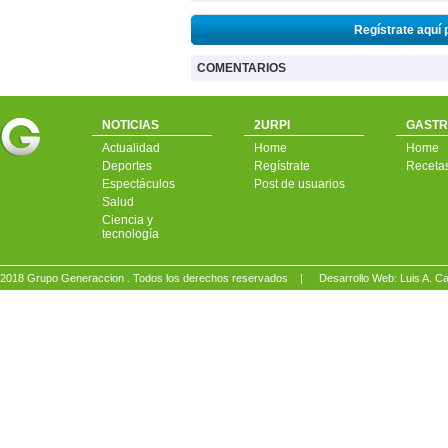
Regístrate aquí 
COMENTARIOS
NOTICIAS
2URPI
GASTR
Actualidad
Home
Home
Deportes
Regístrate
Receta
Espectáculos
Post de usuarios
Salud
Ciencia y
tecnología
2018 Grupo Generaccion . Todos los derechos reservados |
Desarrollo Web: Luis A.