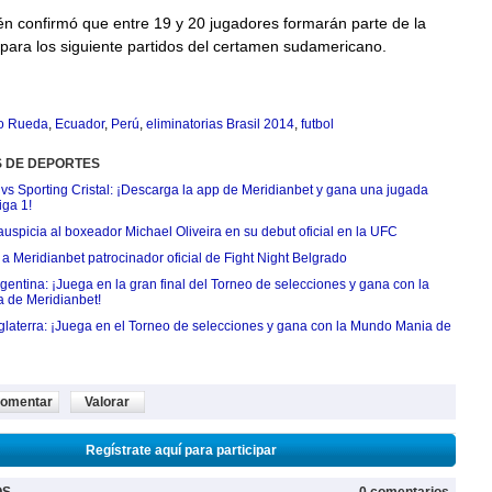
n confirmó que entre 19 y 20 jugadores formarán parte de la
para los siguiente partidos del certamen sudamericano.
o Rueda
,
Ecuador
,
Perú
,
eliminatorias Brasil 2014
,
futbol
S DE DEPORTES
 vs Sporting Cristal: ¡Descarga la app de Meridianbet y gana una jugada
iga 1!
uspicia al boxeador Michael Oliveira en su debut oficial en la UFC
 Meridianbet patrocinador oficial de Fight Night Belgrado
entina: ¡Juega en la gran final del Torneo de selecciones y gana con la
 de Meridianbet!
nglaterra: ¡Juega en el Torneo de selecciones y gana con la Mundo Mania de
omentar
Valorar
Regístrate aquí para participar