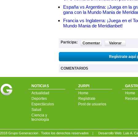
España vs Argentina: ¡Juega en la gra
gana con la Mundo Mania de Meridia
Francia vs Inglaterra: ¡Juega en el T
Mundo Mania de Meridianbet!
Participa:
Comentar
Valorar
Regístrate aquí 
COMENTARIOS
NOTICIAS
2URPI
GASTR
Actualidad
Home
Home
Deportes
Regístrate
Receta
Espectáculos
Post de usuarios
Salud
Ciencia y
tecnología
2018 Grupo Generaccion . Todos los derechos reservados |
Desarrollo Web: Luis A.