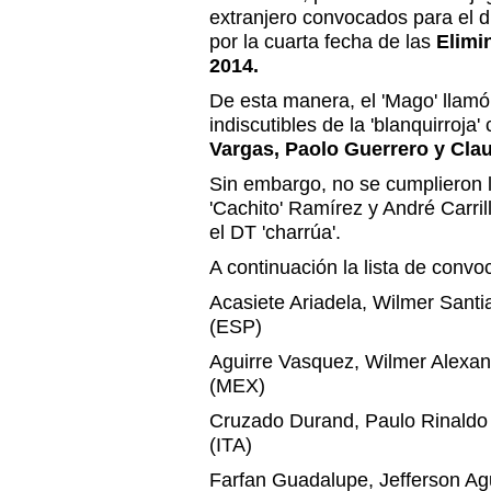
extranjero convocados para el 
por la cuarta fecha de las
Elimin
2014.
De esta manera, el 'Mago' llamó 
indiscutibles de la 'blanquirroja
Vargas, Paolo Guerrero y Clau
Sin embargo, no se cumplieron 
'Cachito' Ramírez y André Carril
el DT 'charrúa'.
A continuación la lista de convo
Acasiete Ariadela, Wilmer Sant
(
ESP
)
Aguirre Vasquez, Wilmer Alexa
(
MEX
)
Cruzado Durand, Paulo Rinald
(
ITA
)
Farfan Guadalupe, Jefferson A