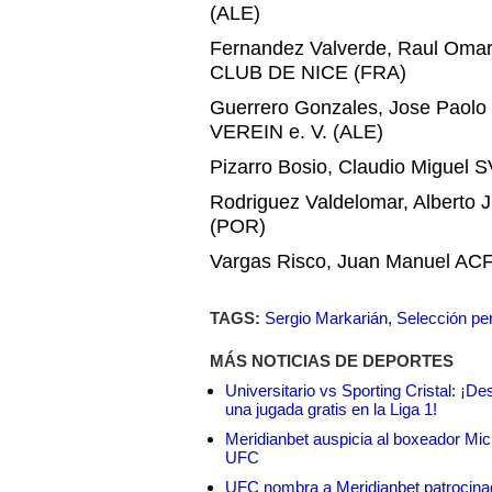
(
ALE
)
Fernandez Valverde, Raul Oma
CLUB
DE
NICE
(
FRA
)
Guerrero Gonzales, Jose Paolo
VEREIN
e. V. (
ALE
)
Pizarro Bosio, Claudio Miguel 
Rodriguez Valdelomar, Alberto 
(
POR
)
Vargas Risco, Juan Manuel
AC
TAGS:
Sergio Markarián
,
Selección pe
MÁS NOTICIAS DE DEPORTES
Universitario vs Sporting Cristal: ¡D
una jugada gratis en la Liga 1!
Meridianbet auspicia al boxeador Micha
UFC
UFC nombra a Meridianbet patrocinado