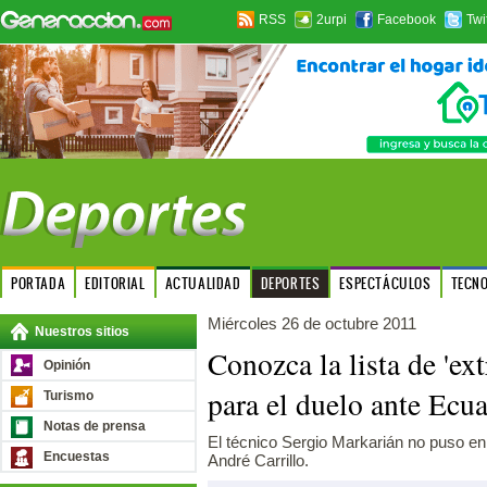
RSS
2urpi
Facebook
Twi
PORTADA
EDITORIAL
ACTUALIDAD
DEPORTES
ESPECTÁCULOS
TECN
Miércoles 26 de octubre 2011
Nuestros sitios
Conozca la lista de 'ex
Opinión
para el duelo ante Ecu
Turismo
Notas de prensa
El técnico Sergio Markarián no puso en
Encuestas
André Carrillo.