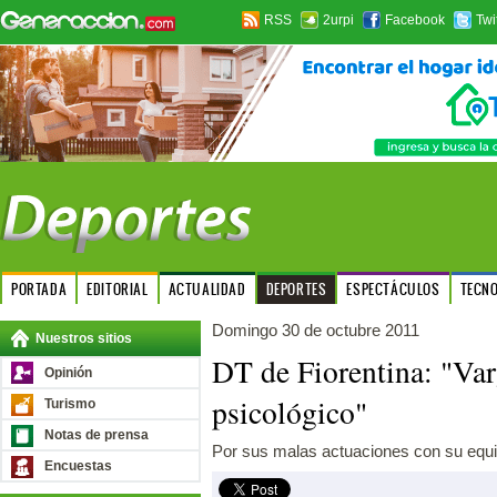
RSS
2urpi
Facebook
Twi
PORTADA
EDITORIAL
ACTUALIDAD
DEPORTES
ESPECTÁCULOS
TECN
Domingo 30 de octubre 2011
Nuestros sitios
DT de Fiorentina: "Var
Opinión
psicológico"
Turismo
Notas de prensa
Por sus malas actuaciones con su equip
Encuestas