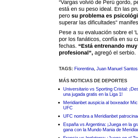
“Vargas volvió de Perú gordo, p
está en su peso ideal. En las p
pero
su problema es psicológi
superar las dificultades” manifes
Pese a su evaluación sobre el '
por los fanáticos, confía en su 
fechas.
“Está entrenando muy
profesional”,
agregó el serbio.
TAGS:
Fiorentina
,
Juan Manuel Santos
MÁS NOTICIAS DE DEPORTES
Universitario vs Sporting Cristal: ¡D
una jugada gratis en la Liga 1!
Meridianbet auspicia al boxeador Micha
UFC
UFC nombra a Meridianbet patrocinado
España vs Argentina: ¡Juega en la gra
gana con la Mundo Mania de Meridia
Francia vs Inglaterra: ¡Juega en el T