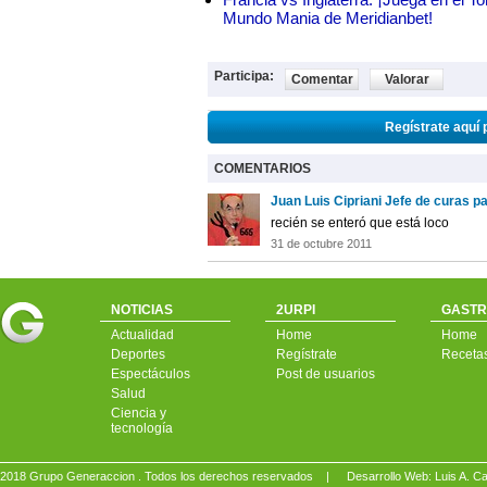
Mundo Mania de Meridianbet!
Participa:
Comentar
Valorar
Regístrate aquí 
COMENTARIOS
Juan Luis Cipriani Jefe de curas p
recién se enteró que está loco
31 de octubre 2011
NOTICIAS
2URPI
GASTR
Actualidad
Home
Home
Deportes
Regístrate
Receta
Espectáculos
Post de usuarios
Salud
Ciencia y
tecnología
2018 Grupo Generaccion . Todos los derechos reservados |
Desarrollo Web: Luis A.