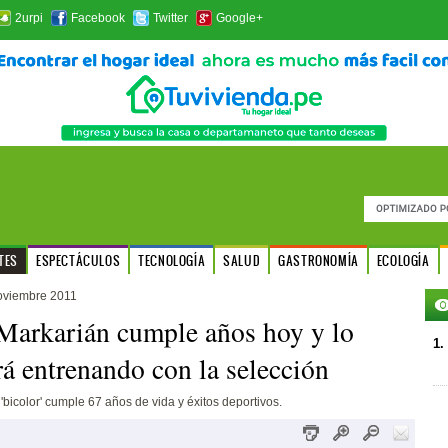
2urpi
Facebook
Twitter
Google+
TES
ESPECTÁCULOS
TECNOLOGÍA
SALUD
GASTRONOMÍA
ECOLOGÍA
oviembre 2011
Markarián cumple años hoy y lo
1.
rá entrenando con la selección
 'bicolor' cumple 67 años de vida y éxitos deportivos.