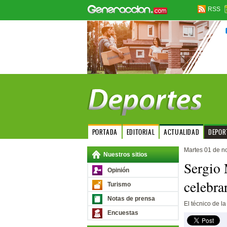
RSS
PORTADA
EDITORIAL
ACTUALIDAD
DEPOR
Martes 01 de n
Nuestros sitios
Sergio 
Opinión
celebra
Turismo
Notas de prensa
El técnico de la
Encuestas