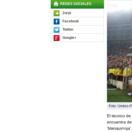
REDES SOCIALES
2urpi
Facebook
Twitter
Google+
Foto: Umbro P
El técnico de 
encuentra d
'blanquirroja'.