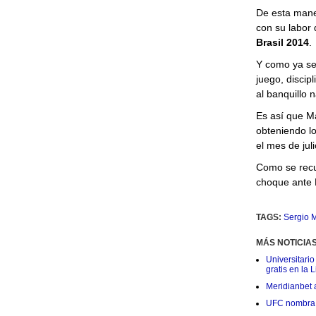
De esta maner
con su labor 
Brasil 2014
.
Y como ya se 
juego, discip
al banquillo 
Es así que M
obteniendo lo
el mes de juli
Como se recu
choque ante E
TAGS:
Sergio 
MÁS NOTICIA
Universitario
gratis en la L
Meridianbet a
UFC nombra a