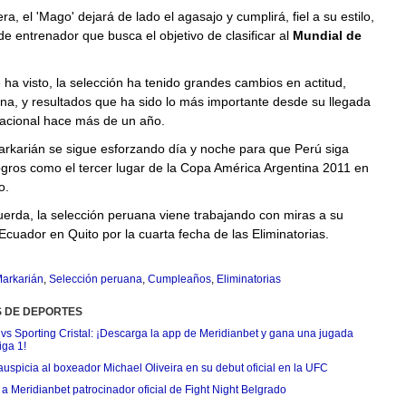
a, el 'Mago' dejará de lado el agasajo y cumplirá, fiel a su estilo,
de entrenador que busca el objetivo de clasificar al
Mundial de
ha visto, la selección ha tenido grandes cambios en actitud,
lina, y resultados que ha sido lo más importante desde su llegada
nacional hace más de un año.
arkarián se sigue esforzando día y noche para que Perú siga
gros como el tercer lugar de la Copa América Argentina 2011 en
o.
erda, la selección peruana viene trabajando con miras a su
cuador en Quito por la cuarta fecha de las Eliminatorias.
Markarián
,
Selección peruana
,
Cumpleaños
,
Eliminatorias
S DE DEPORTES
 vs Sporting Cristal: ¡Descarga la app de Meridianbet y gana una jugada
iga 1!
uspicia al boxeador Michael Oliveira en su debut oficial en la UFC
 Meridianbet patrocinador oficial de Fight Night Belgrado