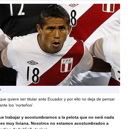
v
que quiere ser titular ante Ecuador y por ello no deja de pensar
ante los 'norteños'.
e trabajar y acostumbrarnos a la pelota que no será nada
e es muy liviana. Nosotros no estamos acostumbrados a