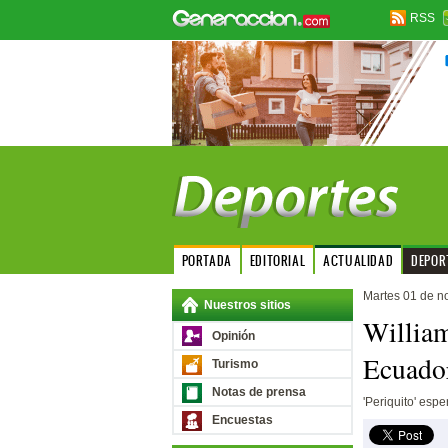
RSS
PORTADA
EDITORIAL
ACTUALIDAD
DEPOR
Martes 01 de n
Nuestros sitios
William
Opinión
Ecuado
Turismo
Notas de prensa
'Periquito' esp
Encuestas