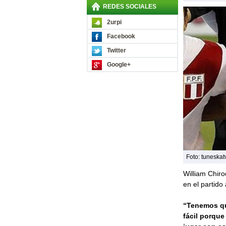
REDES SOCIALES
2urpi
Facebook
Twitter
Google+
Foto: tuneskat
William Chiro
en el partido 
“Tenemos qu
fácil porqu