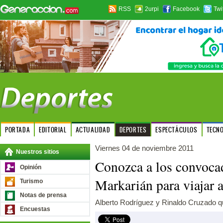
RSS
2urpi
Facebook
Twi
PORTADA
EDITORIAL
ACTUALIDAD
DEPORTES
ESPECTÁCULOS
TECN
Viernes 04 de noviembre 2011
Nuestros sitios
Conozca a los convoca
Opinión
Markarián para viajar 
Turismo
Notas de prensa
Alberto Rodríguez y Rinaldo Cruzado qu
Encuestas