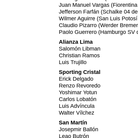
Juan Manuel Vargas (Fiorentina d
Jefferson Farfán (Schalke 04 d
Wilmer Aguirre (San Luis Potosí
Claudio Pizarro (Werder Breme
Paolo Guerrero (Hamburgo SV 
Alianza Lima
Salomón Libman
Christian Ramos
Luis Trujillo
Sporting Cristal
Erick Delgado
Renzo Revoredo
Yoshimar Yotun
Carlos Lobatón
Luis Advíncula
Walter Vílchez
San Martín
Josepmir Ballón
Leao Butrón