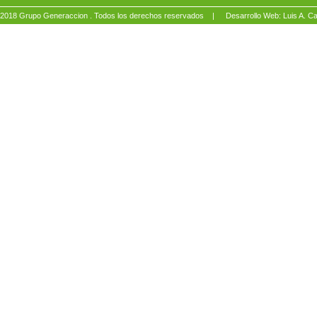
2018 Grupo Generaccion . Todos los derechos reservados |
Desarrollo Web: Luis A.