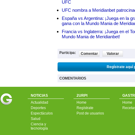
UFC
UFC nombra a Meridianbet patrocinado
España vs Argentina: ¡Juega en la gra
gana con la Mundo Mania de Meridia
Francia vs Inglaterra: ¡Juega en el T
Mundo Mania de Meridianbet!
Participa:
Comentar
Valorar
Regístrate aquí 
COMENTARIOS
NOTICIAS
2URPI
GASTR
Actualidad
Home
Home
Deportes
Regístrate
Receta
Espectáculos
Post de usuarios
Salud
Ciencia y
tecnología