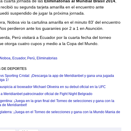
la cuarta jornada de las
Eliminatorias al Mundial Brasil 2014
,
recibió su segunda tarjeta amarilla en el encuentro ante
uedó suspendido de jugar la próxima jornada.
a, Noboa vio la cartulina amarilla en el minuto 83' del encuentro
ños perdieron ante los guaraníes por 2 a 1 en Asunción.
rda, Perú visitará a Ecuador por la cuarta fecha del torneo
que otorga cuatro cupos y medio a la Copa del Mundo.
n Noboa
,
Ecuador
,
Perú
,
Eliminatorias
S DE DEPORTES
 vs Sporting Cristal: ¡Descarga la app de Meridianbet y gana una jugada
iga 1!
uspicia al boxeador Michael Oliveira en su debut oficial en la UFC
 Meridianbet patrocinador oficial de Fight Night Belgrado
entina: ¡Juega en la gran final del Torneo de selecciones y gana con la
 de Meridianbet!
nglaterra: ¡Juega en el Torneo de selecciones y gana con la Mundo Mania de