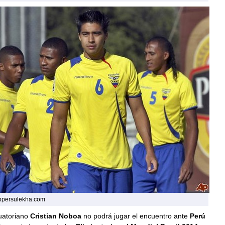
ppersulekha.com
cuatoriano
Cristian Noboa
no podrá jugar el encuentro ante
Perú