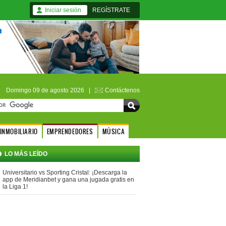
Iniciar sesión
REGÍSTRATE
Domingo 09 de agosto 2026 |
Contáctenos
INMOBILIARIO
EMPRENDEDORES
MÚSICA
LO MÁS LEÍDO
Universitario vs Sporting Cristal: ¡Descarga la
app de Meridianbet y gana una jugada gratis en
la Liga 1!