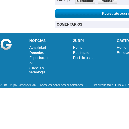
Participa:
Comentar
Valorar
Regístrate aquí 
COMENTARIOS
NOTICIAS
2URPI
GASTR
Actualidad
Home
Home
Deportes
Regístrate
Receta
Espectáculos
Post de usuarios
Salud
Ciencia y
tecnología
2018 Grupo Generaccion . Todos los derechos reservados |
Desarrollo Web: Luis A.