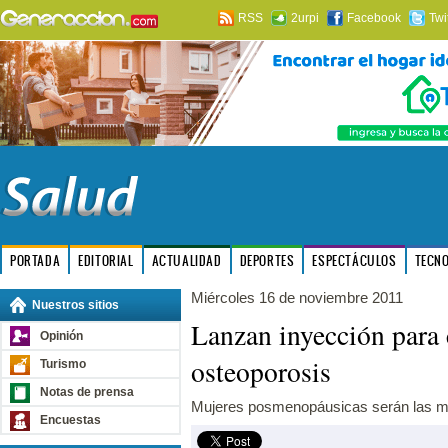
RSS
2urpi
Facebook
Twi
PORTADA
EDITORIAL
ACTUALIDAD
DEPORTES
ESPECTÁCULOS
TECN
Miércoles 16 de noviembre 2011
Nuestros sitios
Lanzan inyección para 
Opinión
osteoporosis
Turismo
Notas de prensa
Mujeres posmenopáusicas serán las m
Encuestas