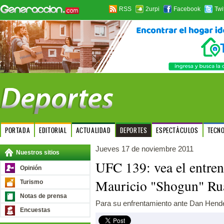
RSS
2urpi
Facebook
Twi
PORTADA
EDITORIAL
ACTUALIDAD
DEPORTES
ESPECTÁCULOS
TECN
Jueves 17 de noviembre 2011
Nuestros sitios
UFC 139: vea el entre
Opinión
Mauricio "Shogun" Ru
Turismo
Notas de prensa
Para su enfrentamiento ante Dan Hend
Encuestas