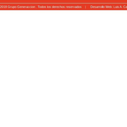
2018 Grupo Generaccion . Todos los derechos reservados |
Desarrollo Web: Luis A.