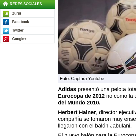
REDES SOCIALES
2urpi
Facebook
Twitter
Google+
Foto: Captura Youtube
Adidas
presentó una pelota tot
Eurocopa de 2012
no como la c
del Mundo 2010.
Herbert Hainer
, director ejecut
compañía se tomaron muy enserio
llegaron con el balón Jabulani.
El nuevo balón para la Eurocop