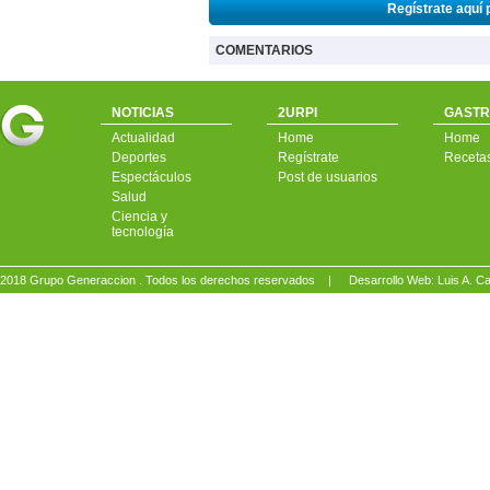
Regístrate aquí 
COMENTARIOS
NOTICIAS
2URPI
GASTR
Actualidad
Home
Home
Deportes
Regístrate
Receta
Espectáculos
Post de usuarios
Salud
Ciencia y
tecnología
2018 Grupo Generaccion . Todos los derechos reservados |
Desarrollo Web: Luis A.