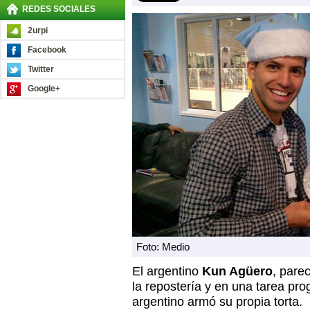
REDES SOCIALES
2urpi
Facebook
Twitter
Google+
Foto: Medio
El argentino
Kun Agüero
, pare
la repostería y en una tarea pro
argentino armó su propia torta.