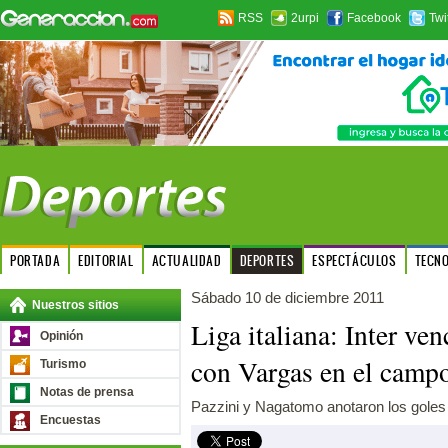
RSS
2urpi
Facebook
Twi
PORTADA
EDITORIAL
ACTUALIDAD
DEPORTES
ESPECTÁCULOS
TECN
Sábado 10 de diciembre 2011
Nuestros sitios
Liga italiana: Inter ven
Opinión
con Vargas en el camp
Turismo
Notas de prensa
Pazzini y Nagatomo anotaron los goles 
Encuestas