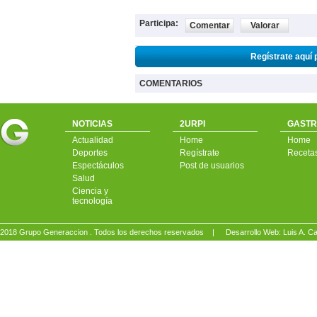
Participa:
Comentar
Valorar
Regístrate aquí 
COMENTARIOS
NOTICIAS
2URPI
GASTR
Actualidad
Home
Home
Deportes
Regístrate
Receta
Espectáculos
Post de usuarios
Salud
Ciencia y
tecnología
2018 Grupo Generaccion . Todos los derechos reservados |
Desarrollo Web: Luis A.