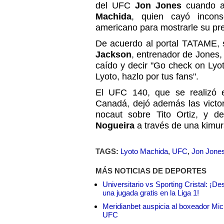
del UFC
Jon Jones
cuando a
Machida
, quien cayó inconsc
americano para mostrarle su pr
De acuerdo al portal TATAME,
Jackson
, entrenador de Jones, o
caído y decir "Go check on Lyo
Lyoto, hazlo por tus fans".
El UFC 140, que se realizó e
Canadá, dejó además las victor
nocaut sobre Tito Ortiz, y de
Nogueira
a través de una kimur
TAGS:
Lyoto Machida
,
UFC
,
Jon Jone
MÁS NOTICIAS DE DEPORTES
Universitario vs Sporting Cristal: ¡D
una jugada gratis en la Liga 1!
Meridianbet auspicia al boxeador Micha
UFC