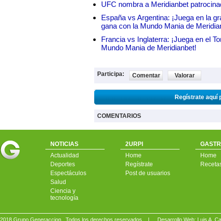
UFC nombra a Meridianbet patrocinado
España vs Argentina: ¡Juega en la gra
gana con la Mundo Mania de Meridia
Francia vs Inglaterra: ¡Juega en el T
Mundo Mania de Meridianbet!
Participa:
Comentar
Valorar
Regístrate aquí 
COMENTARIOS
NOTICIAS
2URPI
GASTR
Actualidad
Home
Home
Deportes
Regístrate
Receta
Espectáculos
Post de usuarios
Salud
Ciencia y
tecnología
2018 Grupo Generaccion . Todos los derechos reservados |
Desarrollo Web: Luis A.