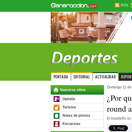
RSS
PORTADA
EDITORIAL
ACTUALIDAD
DEPOR
Domingo 11 de 
Nuestros sitios
¿Por qu
Opinión
round a
Turismo
Notas de prensa
El brasileño se
Encuestas