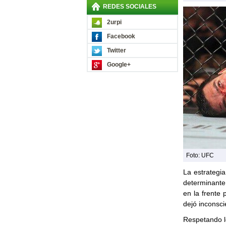
REDES SOCIALES
2urpi
Facebook
Twitter
Google+
Foto: UFC
La estrategi
determinante
en la frente 
dejó inconsci
Respetando l