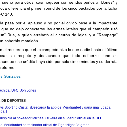
n sueño para otros, casi noquear con sendos puños a "Bones" y
poca diferencia el primer round de los cinco pactados por la lucha
FC 140.
a pasa por el aplauso y no por el olvido pese a la impactante
s que no dejó conectarse las armas letales que el campeón usó
un" Rua, a quien arrebató el cinturón de lejos, y a "Rampage"
un soberbio mataleón.
n el recuerdo que el excampeón hizo lo que nadie hasta el último
pear sin respeto y destacando que todo esfuerzo tiene su
aunque ese crédito haya sido por sólo cinco minutos y su derrota
oroformo.
os Gonzáles
achida
,
UFC
,
Jon Jones
S DE DEPORTES
 vs Sporting Cristal: ¡Descarga la app de Meridianbet y gana una jugada
iga 1!
uspicia al boxeador Michael Oliveira en su debut oficial en la UFC
 Meridianbet patrocinador oficial de Fight Night Belgrado