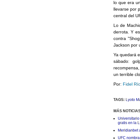
lo que era u
llevarse por 
central del U
Lo de Machid
derrota. Y e
contra "Shog
Jackson por 
Ya quedará e
sábado: gol
recompensa, 
un terrible cl
Por:
Fidel Rí
TAGS:
Lyoto M
MÁS NOTICIA
Universitario
gratis en la L
Meridianbet a
UFC nombra a