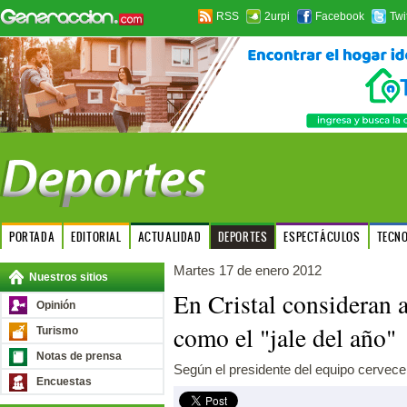
RSS
2urpi
Facebook
Twi
PORTADA
EDITORIAL
ACTUALIDAD
DEPORTES
ESPECTÁCULOS
TECN
Martes 17 de enero 2012
Nuestros sitios
En Cristal consideran 
Opinión
como el "jale del año"
Turismo
Notas de prensa
Según el presidente del equipo cervece
Encuestas