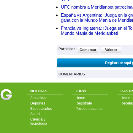
UFC nombra a Meridianbet patrocinado
España vs Argentina: ¡Juega en la gra
gana con la Mundo Mania de Meridia
Francia vs Inglaterra: ¡Juega en el T
Mundo Mania de Meridianbet!
Participa:
Comentar
Valorar
Regístrate aquí 
COMENTARIOS
NOTICIAS
2URPI
GASTR
Actualidad
Home
Home
Deportes
Regístrate
Receta
Espectáculos
Post de usuarios
Salud
Ciencia y
tecnología