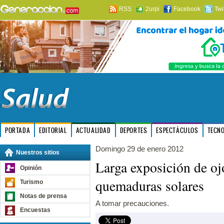
RSS
2urpi
Facebook
Twi
PORTADA
EDITORIAL
ACTUALIDAD
DEPORTES
ESPECTÁCULOS
TECN
Domingo 29 de enero 2012
Nuestros sitios
Larga exposición de oj
Opinión
quemaduras solares
Turismo
Notas de prensa
A tomar precauciones.
Encuestas