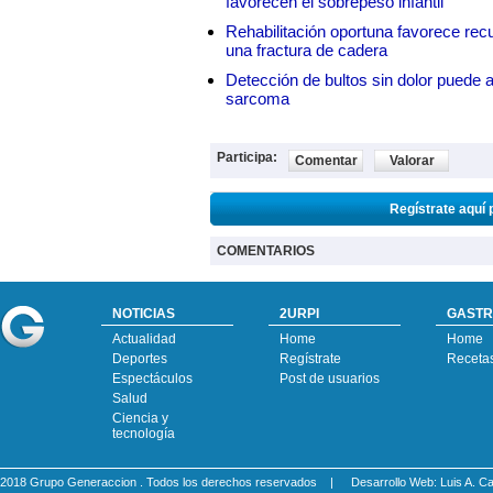
favorecen el sobrepeso infantil
Rehabilitación oportuna favorece rec
una fractura de cadera
Detección de bultos sin dolor puede a
sarcoma
Participa:
Comentar
Valorar
Regístrate aquí 
COMENTARIOS
NOTICIAS
2URPI
GASTR
Actualidad
Home
Home
Deportes
Regístrate
Receta
Espectáculos
Post de usuarios
Salud
Ciencia y
tecnología
2018 Grupo Generaccion . Todos los derechos reservados |
Desarrollo Web: Luis A.