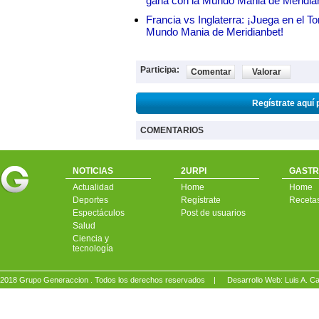
gana con la Mundo Mania de Meridia
Francia vs Inglaterra: ¡Juega en el T
Mundo Mania de Meridianbet!
Participa:
Comentar
Valorar
Regístrate aquí 
COMENTARIOS
NOTICIAS
2URPI
GASTR
Actualidad
Home
Home
Deportes
Regístrate
Receta
Espectáculos
Post de usuarios
Salud
Ciencia y
tecnología
2018 Grupo Generaccion . Todos los derechos reservados |
Desarrollo Web: Luis A.