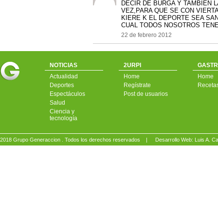
DECIR DE BURGA Y TAMBIEN L
VEZ,PARA QUE SE CON VIERTA
KIERE K EL DEPORTE SEA SAN
CUAL TODOS NOSOTROS TENEM
22 de febrero 2012
NOTICIAS
2URPI
GASTR
Actualidad
Home
Home
Deportes
Regístrate
Receta
Espectáculos
Post de usuarios
Salud
Ciencia y
tecnología
2018 Grupo Generaccion . Todos los derechos reservados |
Desarrollo Web: Luis A.