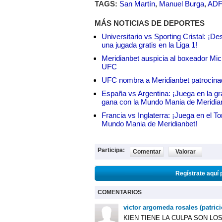
TAGS:
San Martín
,
Manuel Burga
,
ADF
MÁS NOTICIAS DE DEPORTES
Universitario vs Sporting Cristal: ¡D
una jugada gratis en la Liga 1!
Meridianbet auspicia al boxeador Micha
UFC
UFC nombra a Meridianbet patrocinado
España vs Argentina: ¡Juega en la gra
gana con la Mundo Mania de Meridia
Francia vs Inglaterra: ¡Juega en el T
Mundo Mania de Meridianbet!
Participa:
Comentar
Valorar
Regístrate aquí 
COMENTARIOS
victor argomeda rosales (patrici
KIEN TIENE LA CULPA SON LO