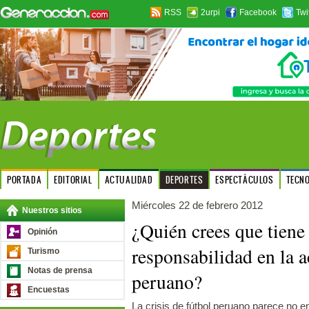
RSS
2urpi
Facebook
Twi
PORTADA
EDITORIAL
ACTUALIDAD
DEPORTES
ESPECTÁCULOS
TECN
Miércoles 22 de febrero 2012
Nuestros sitios
¿Quién crees que tiene
Opinión
responsabilidad en la ac
Turismo
Notas de prensa
peruano?
Encuestas
La crisis de fútbol peruano parece no enc