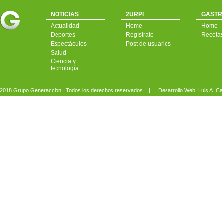
NOTICIAS
2URPI
GASTR
Actualidad
Home
Home
Deportes
Regístrate
Receta
Espectáculos
Post de usuarios
Salud
Ciencia y
tecnología
2018 Grupo Generaccion . Todos los derechos reservados |
Desarrollo Web: Luis A.