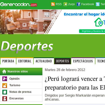
RSS
2urpi
Facebook
Twi
PORTADA
EDITORIAL
ACTUALIDAD
DEPORTES
ESPECTÁCULOS
TECN
Martes 28 de febrero 2012
Nuestros sitios
¿Perú logrará vencer a
Opinión
preparatorio para las E
Turismo
Notas de prensa
Dirigidos por Sergio Markarián esperan 
Encuestas
africanas.