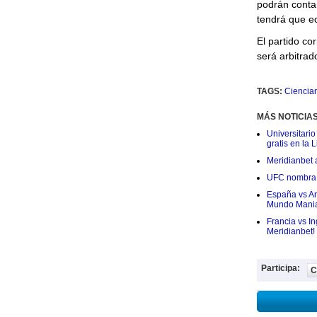
podrán contar
tendrá que e
El partido co
será arbitra
TAGS:
Ciencia
MÁS NOTICIA
Universitario
gratis en la L
Meridianbet a
UFC nombra a
España vs Arg
Mundo Mania
Francia vs I
Meridianbet!
Participa:
C