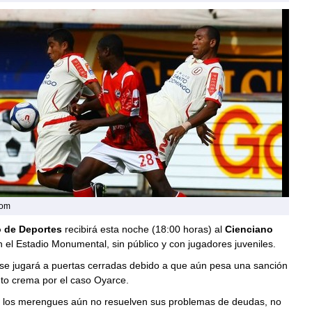
com
o de Deportes
recibirá esta noche (18:00 horas) al
Cienciano
 el Estadio Monumental, sin público y con jugadores juveniles.
 se jugará a puertas cerradas debido a que aún pesa una sanción
nto crema por el caso Oyarce.
 los merengues aún no resuelven sus problemas de deudas, no