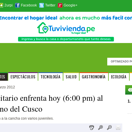
2urpi
Facebook
Twitter
Google+
TES
ESPECTÁCULOS
TECNOLOGÍA
SALUD
GASTRONOMÍA
ECOLOGÍA
arzo 2012
itario enfrenta hoy (6:00 pm) al
1.
no del Cusco
a la cancha con varios juveniles.