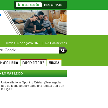
Iniciar sesión
REGÍSTRATE
Jueves 06 de agosto 2026 |
Contáctenos
INMOBILIARIO
EMPRENDEDORES
MÚSICA
LO MÁS LEÍDO
Universitario vs Sporting Cristal: ¡Descarga la
app de Meridianbet y gana una jugada gratis en
la Liga 1!