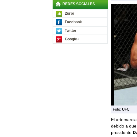
REDES SOCIALES
2urpi
Facebook
Twitter
Google+
Foto: UFC
El artemarci
debido a que 
presidente
Da