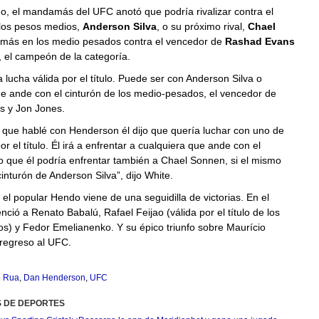
o, el mandamás del UFC anotó que podría rivalizar contra el
los pesos medios,
Anderson Silva
, o su próximo rival,
Chael
emás en los medio pesados contra el vencedor de
Rashad Evans
, el campeón de la categoría.
a lucha válida por el título. Puede ser con Anderson Silva o
e ande con el cinturón de los medio-pesados, el vencedor de
 y Jon Jones.
 que hablé con Henderson él dijo que quería luchar con uno de
r el título. Él irá a enfrentar a cualquiera que ande con el
o que él podría enfrentar también a Chael Sonnen, si el mismo
cinturón de Anderson Silva”, dijo White.
el popular Hendo viene de una seguidilla de victorias. En el
enció a Renato Babalú, Rafael Feijao (válida por el título de los
s) y Fedor Emelianenko. Y su épico triunfo sobre Maurício
regreso al UFC.
o Rua
,
Dan Henderson
,
UFC
S DE DEPORTES