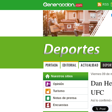
RSS
PORTADA
EDITORIAL
ACTUALIDAD
DEPOR
Viernes 09 de 
Nuestros sitios
Dan Hen
Opinión
UFC
Turismo
Notas de prensa
Así lo confirmó
Encuestas