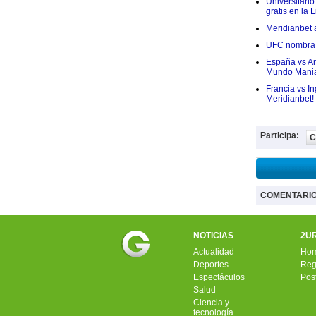
Universitario
gratis en la L
Meridianbet a
UFC nombra a
España vs Arg
Mundo Mania
Francia vs I
Meridianbet!
Participa:
C
COMENTARI
NOTICIAS
2UR
Actualidad
Ho
Deportes
Regí
Espectáculos
Pos
Salud
Ciencia y
tecnología