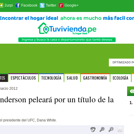
2urpi
Facebook
Twitter
Google+
TES
ESPECTÁCULOS
TECNOLOGÍA
SALUD
GASTRONOMÍA
ECOLOGÍA
marzo 2012
derson peleará por un título de la
1.
 el presidente del UFC, Dana White.