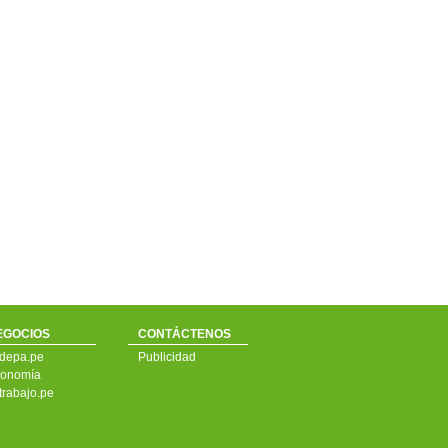
EGOCIOS
CONTÁCTENOS
depa.pe
Publicidad
onomía
trabajo.pe