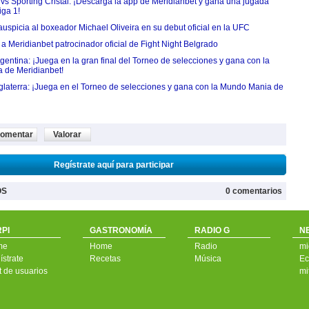
 vs Sporting Cristal: ¡Descarga la app de Meridianbet y gana una jugada
iga 1!
uspicia al boxeador Michael Oliveira en su debut oficial en la UFC
 Meridianbet patrocinador oficial de Fight Night Belgrado
entina: ¡Juega en la gran final del Torneo de selecciones y gana con la
 de Meridianbet!
nglaterra: ¡Juega en el Torneo de selecciones y gana con la Mundo Mania de
omentar
Valorar
Regístrate aquí para participar
OS
0 comentarios
PI
GASTRONOMÍA
RADIO G
N
me
Home
Radio
mi
strate
Recetas
Música
Ec
t de usuarios
mi