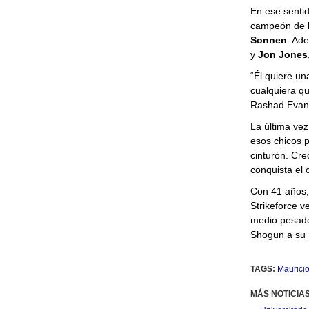
En ese sentid
campeón de 
Sonnen
. Ad
y
Jon Jones
“Él quiere un
cualquiera qu
Rashad Evans
La última vez
esos chicos po
cinturón. Cre
conquista el 
Con 41 años, 
Strikeforce v
medio pesado
Shogun a su 
TAGS:
Maurici
MÁS NOTICIA