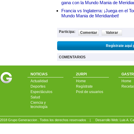
gana con la Mundo Mania de Meridia
Francia vs Inglaterra: ¡Juega en el T
Mundo Mania de Meridianbet!
Participa:
Comentar
Valorar
Regístrate aquí 
COMENTARIOS
NOTICIAS
2URPI
GASTR
Actualidad
Home
Home
Deportes
Regístrate
Receta
Espectáculos
Post de usuarios
Salud
Ciencia y
tecnología
2018 Grupo Generaccion . Todos los derechos reservados |
Desarrollo Web: Luis A.