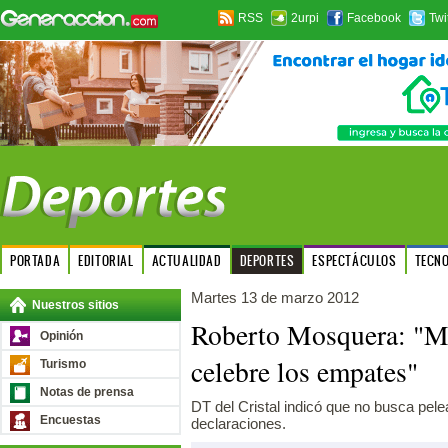
RSS
2urpi
Facebook
Twi
PORTADA
EDITORIAL
ACTUALIDAD
DEPORTES
ESPECTÁCULOS
TECN
Martes 13 de marzo 2012
Nuestros sitios
Roberto Mosquera: "M
Opinión
celebre los empates"
Turismo
Notas de prensa
DT del Cristal indicó que no busca pel
Encuestas
declaraciones.