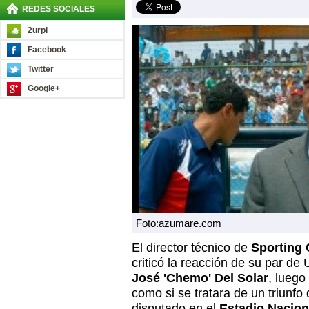
REDES SOCIALES
2urpi
Facebook
Twitter
Google+
Foto:azumare.com
El director técnico de
Sporting 
criticó la reacción de su par de 
José 'Chemo' Del Solar
, luego
como si se tratara de un triunfo 
disputado en el
Estadio Nacion