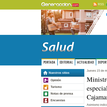
RSS
PORTADA
EDITORIAL
ACTUALIDAD
DEPOR
Jueves 15 de 
Nuestros sitios
Ministr
Opinión
especia
Turismo
Notas de prensa
Cajama
Encuestas
Asimismo indicó