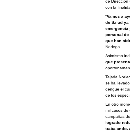
de Dirección 
con la final
“
Vamos a ayu
de Salud ya
emergencia 
personal de 
que han sid
Noriega.
Asimismo indi
que present
oportunamente
Tejada Norieg
se ha llevado
dengue el cua
de los especia
En otro mome
mil casos de 
campañas de 
logrado redu
trabajando, 