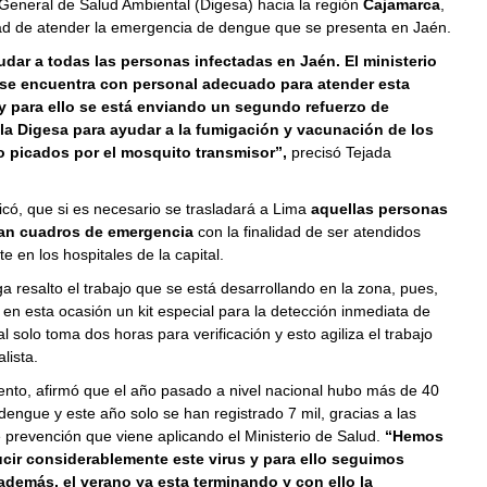
General de Salud Ambiental (Digesa) hacia la región
Cajamarca
,
idad de atender la emergencia de dengue que se presenta en Jaén.
dar a todas las personas infectadas en Jaén. El ministerio
 se encuentra con personal adecuado para atender esta
y para ello se está enviando un segundo refuerzo de
la Digesa para ayudar a la fumigación y vacunación de los
o picados por el mosquito transmisor”,
precisó Tejada
có, que si es necesario se trasladará a Lima
aquellas personas
an cuadros de emergencia
con la finalidad de ser atendidos
 en los hospitales de la capital.
a resalto el trabajo que se está desarrollando en la zona, pues,
 en esta ocasión un kit especial para la detección inmediata de
l solo toma dos horas para verificación y esto agiliza el trabajo
lista.
nto, afirmó que el año pasado a nivel nacional hubo más de 40
dengue y este año solo se han registrado 7 mil, gracias a las
prevención que viene aplicando el Ministerio de Salud.
“Hemos
cir considerablemente este virus y para ello seguimos
además, el verano ya esta terminando y con ello la