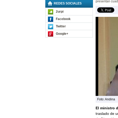
presentan cuad
REDES SOCIALES
2urpi
Facebook
Twitter
Google+
Foto: Andina
El ministro 
traslado de u