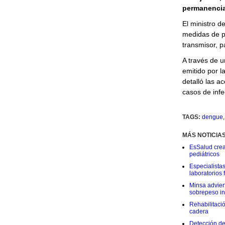
permanencia
El ministro d
medidas de pr
transmisor, p
A través de un
emitido por l
detalló las a
casos de infe
TAGS:
dengue
MÁS NOTICIA
EsSalud crea
pediátricos
Especialistas
laboratorios
Minsa adviert
sobrepeso inf
Rehabilitaci
cadera
Detección de