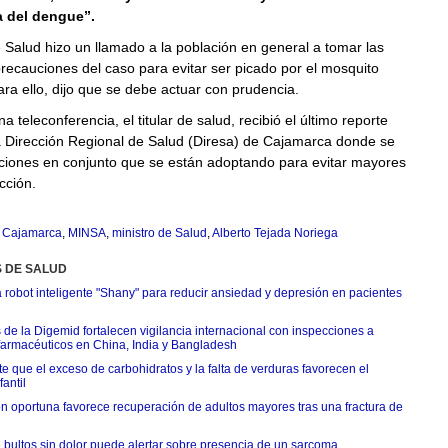
 del dengue”.
e Salud hizo un llamado a la población en general a tomar las
ecauciones del caso para evitar ser picado por el mosquito
ara ello, dijo que se debe actuar con prudencia.
a teleconferencia, el titular de salud, recibió el último reporte
a Dirección Regional de Salud (Diresa) de Cajamarca donde se
cciones en conjunto que se están adoptando para evitar mayores
cción.
,
Cajamarca
,
MINSA
,
ministro de Salud
,
Alberto Tejada Noriega
S DE SALUD
 robot inteligente "Shany" para reducir ansiedad y depresión en pacientes
 de la Digemid fortalecen vigilancia internacional con inspecciones a
 farmacéuticos en China, India y Bangladesh
e que el exceso de carbohidratos y la falta de verduras favorecen el
antil
ón oportuna favorece recuperación de adultos mayores tras una fractura de
 bultos sin dolor puede alertar sobre presencia de un sarcoma