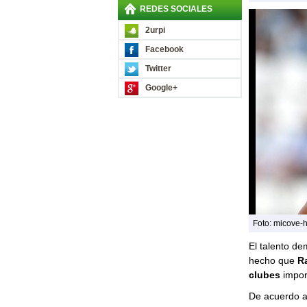
REDES SOCIALES
2urpi
Facebook
Twitter
Google+
Foto: micove-h
El talento de
hecho que
R
clubes
import
De acuerdo a