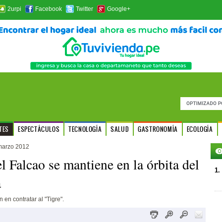
2urpi
Facebook
Twitter
Google+
TES
ESPECTÁCULOS
TECNOLOGÍA
SALUD
GASTRONOMÍA
ECOLOGÍA
marzo 2012
 Falcao se mantiene en la órbita del
1.
a
n en contratar al "Tigre".