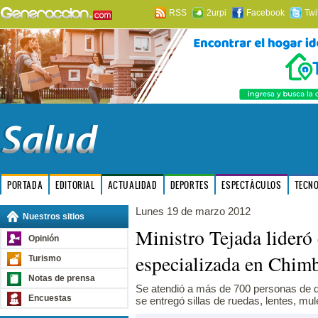
RSS
2urpi
Facebook
Twi
PORTADA
EDITORIAL
ACTUALIDAD
DEPORTES
ESPECTÁCULOS
TECN
Lunes 19 de marzo 2012
Nuestros sitios
Ministro Tejada lideró
Opinión
especializada en Chim
Turismo
Notas de prensa
Se atendió a más de 700 personas de 
Encuestas
se entregó sillas de ruedas, lentes, m