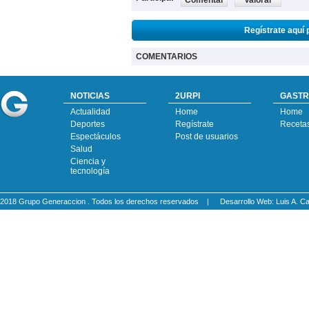
Comentar
Valorar
Regístrate aquí 
COMENTARIOS
NOTICIAS
2URPI
GASTR
Actualidad
Home
Home
Deportes
Regístrate
Receta
Espectáculos
Post de usuarios
Salud
Ciencia y
tecnología
2018 Grupo Generaccion . Todos los derechos reservados |
Desarrollo Web: Luis A.