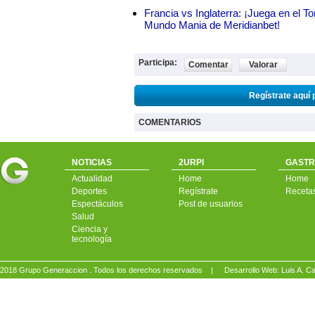
Francia vs Inglaterra: ¡Juega en el T
Mundo Mania de Meridianbet!
Participa:
Comentar
Valorar
Regístrate aquí 
COMENTARIOS
NOTICIAS
2URPI
GASTR
Actualidad
Home
Home
Deportes
Regístrate
Receta
Espectáculos
Post de usuarios
Salud
Ciencia y
tecnología
2018 Grupo Generaccion . Todos los derechos reservados |
Desarrollo Web: Luis A.