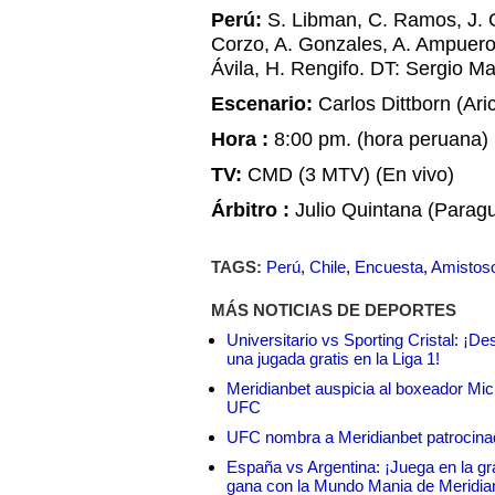
Perú:
S. Libman, C. Ramos, J. Ga
Corzo, A. Gonzales, A. Ampuero,
Ávila, H. Rengifo. DT: Sergio Ma
Escenario:
Carlos Dittborn (Aric
Hora :
8:00 pm. (hora peruana)
TV:
CMD
(3
MTV
) (En vivo)
Árbitro :
Julio Quintana (Parag
TAGS:
Perú
,
Chile
,
Encuesta
,
Amistos
MÁS NOTICIAS DE DEPORTES
Universitario vs Sporting Cristal: ¡D
una jugada gratis en la Liga 1!
Meridianbet auspicia al boxeador Micha
UFC
UFC nombra a Meridianbet patrocinado
España vs Argentina: ¡Juega en la gra
gana con la Mundo Mania de Meridia