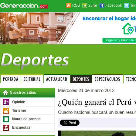
RSS
2urpi
Facebook
Twi
PORTADA
EDITORIAL
ACTUALIDAD
DEPORTES
ESPECTÁCULOS
TECN
Miércoles 21 de marzo 2012
Nuestros sitios
¿Quién ganará el Perú 
Opinión
Turismo
Cuadro nacional buscará un buen result
Notas de prensa
Encuestas