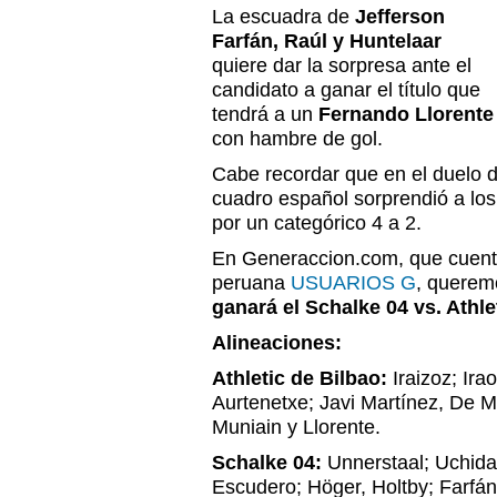
La escuadra de
Jefferson
Farfán, Raúl y Huntelaar
quiere dar la sorpresa ante el
candidato a ganar el título que
tendrá a un
Fernando Llorente
con hambre de gol.
Cabe recordar que en el duelo d
cuadro español sorprendió a los
por un categórico 4 a 2.
En Generaccion.com, que cuenta
peruana
USUARIOS G
, querem
ganará el Schalke 04 vs. Athle
Alineaciones:
Athletic de Bilbao:
Iraizoz; Ira
Aurtenetxe; Javi Martínez, De M
Muniain y Llorente.
Schalke 04:
Unnerstaal; Uchida
Escudero; Höger, Holtby; Farfán