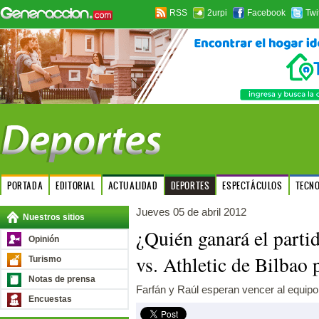
RSS
2urpi
Facebook
Twi
PORTADA
EDITORIAL
ACTUALIDAD
DEPORTES
ESPECTÁCULOS
TECN
Jueves 05 de abril 2012
Nuestros sitios
¿Quién ganará el parti
Opinión
vs. Athletic de Bilbao
Turismo
Notas de prensa
Farfán y Raúl esperan vencer al equipo 
Encuestas