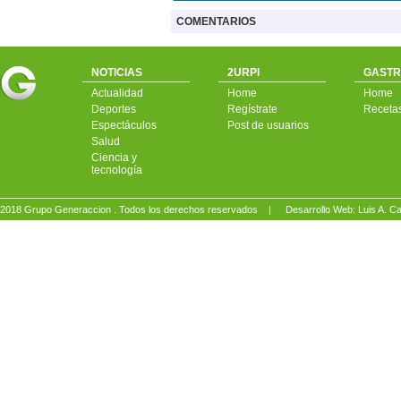
COMENTARIOS
NOTICIAS
2URPI
GASTR
Actualidad
Home
Home
Deportes
Regístrate
Receta
Espectáculos
Post de usuarios
Salud
Ciencia y
tecnología
2018 Grupo Generaccion . Todos los derechos reservados |
Desarrollo Web: Luis A.