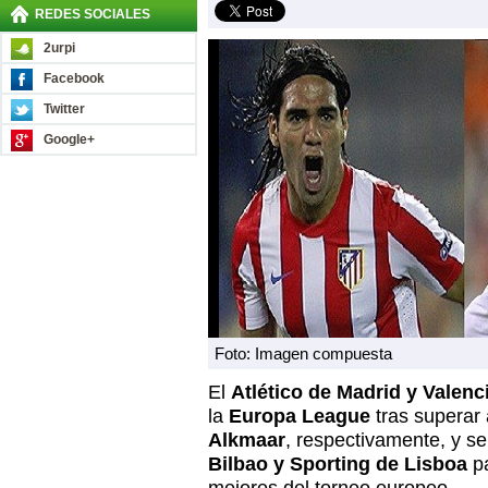
REDES SOCIALES
2urpi
Facebook
Twitter
Google+
Foto: Imagen compuesta
El
Atlético de Madrid y Valenc
la
Europa League
tras superar
Alkmaar
, respectivamente, y s
Bilbao y Sporting de Lisboa
pa