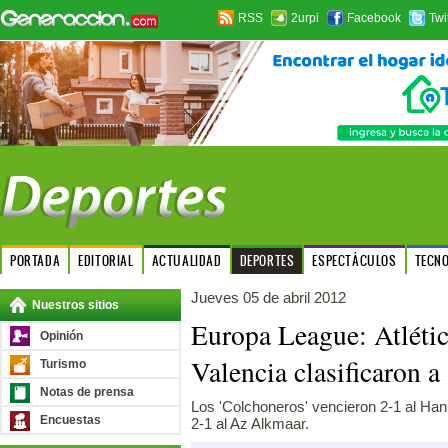
RSS
2urpi
Facebook
Twi
PORTADA
EDITORIAL
ACTUALIDAD
DEPORTES
ESPECTÁCULOS
TECN
Jueves 05 de abril 2012
Nuestros sitios
Europa League: Atléti
Opinión
Valencia clasificaron a
Turismo
Notas de prensa
Los 'Colchoneros' vencieron 2-1 al Han
Encuestas
2-1 al Az Alkmaar.